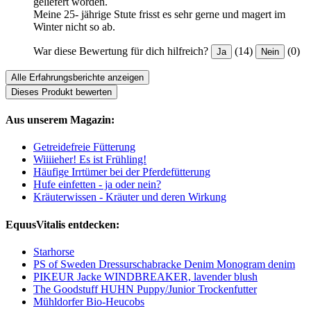
geliefert worden.
Meine 25- jährige Stute frisst es sehr gerne und magert im
Winter nicht so ab.
War diese Bewertung für dich hilfreich?
(14)
(0)
Ja
Nein
Alle Erfahrungsberichte anzeigen
Dieses Produkt bewerten
Aus unserem Magazin:
Getreidefreie Fütterung
Wiiiieher! Es ist Frühling!
Häufige Irrtümer bei der Pferdefütterung
Hufe einfetten - ja oder nein?
Kräuterwissen - Kräuter und deren Wirkung
EquusVitalis entdecken:
Starhorse
PS of Sweden Dressurschabracke Denim Monogram denim
PIKEUR Jacke WINDBREAKER, lavender blush
The Goodstuff HUHN Puppy/Junior Trockenfutter
Mühldorfer Bio-Heucobs