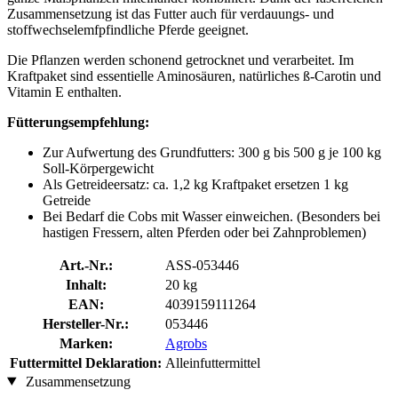
Zusammensetzung ist das Futter auch für verdauungs- und
stoffwechselemfpfindliche Pferde geeignet.
Die Pflanzen werden schonend getrocknet und verarbeitet. Im
Kraftpaket sind essentielle Aminosäuren, natürliches ß-Carotin und
Vitamin E enthalten.
Fütterungsempfehlung:
Zur Aufwertung des Grundfutters: 300 g bis 500 g je 100 kg
Soll-Körpergewicht
Als Getreideersatz: ca. 1,2 kg Kraftpaket ersetzen 1 kg
Getreide
Bei Bedarf die Cobs mit Wasser einweichen. (Besonders bei
hastigen Fressern, alten Pferden oder bei Zahnproblemen)
Art.-Nr.:
ASS-053446
Inhalt:
20 kg
EAN:
4039159111264
Hersteller-Nr.:
053446
Marken:
Agrobs
Futtermittel Deklaration:
Alleinfuttermittel
Zusammensetzung