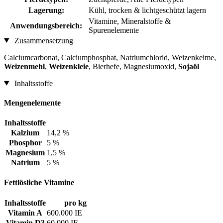
Lagerung:
Kühl, trocken & lichtgeschützt lagern
Vitamine, Mineralstoffe &
Anwendungsbereich:
Spurenelemente
Zusammensetzung
Calciumcarbonat, Calciumphosphat, Natriumchlorid, Weizenkeime,
Weizenmehl
,
Weizenkleie
, Bierhefe, Magnesiumoxid,
Sojaöl
Inhaltsstoffe
Mengenelemente
Inhaltsstoffe
Kalzium
14,2 %
Phosphor
5 %
Magnesium
1,5 %
Natrium
5 %
Fettlösliche Vitamine
Inhaltsstoffe
pro kg
Vitamin A
600.000 IE
Vitamin D3
60.000 IE