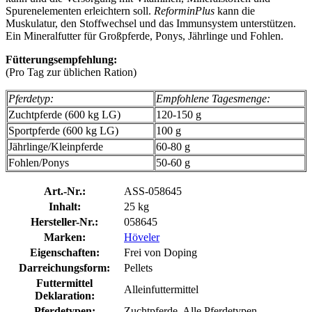
Spurenelementen erleichtern soll.
ReforminPlus
kann die
Muskulatur, den Stoffwechsel und das Immunsystem unterstützen.
Ein Mineralfutter für Großpferde, Ponys, Jährlinge und Fohlen.
Fütterungsempfehlung:
(Pro Tag zur üblichen Ration)
Pferdetyp:
Empfohlene Tagesmenge:
Zuchtpferde (600 kg LG)
120-150 g
Sportpferde (600 kg LG)
100 g
Jährlinge/Kleinpferde
60-80 g
Fohlen/Ponys
50-60 g
Art.-Nr.:
ASS-058645
Inhalt:
25 kg
Hersteller-Nr.:
058645
Marken:
Höveler
Eigenschaften:
Frei von Doping
Darreichungsform:
Pellets
Futtermittel
Alleinfuttermittel
Deklaration:
Pferdetypen:
Zuchtpferde, Alle Pferdetypen