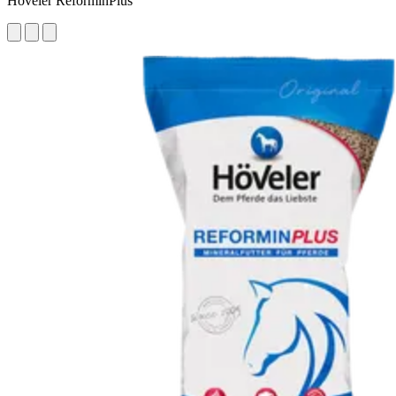
Höveler ReforminPlus