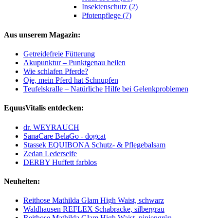
Insektenschutz (2)
Pfotenpflege (7)
Aus unserem Magazin:
Getreidefreie Fütterung
Akupunktur – Punktgenau heilen
Wie schlafen Pferde?
Oje, mein Pferd hat Schnupfen
Teufelskralle – Natürliche Hilfe bei Gelenkproblemen
EquusVitalis entdecken:
dr. WEYRAUCH
SanaCare BelaGo - dogcat
Stassek EQUIBONA Schutz- & Pflegebalsam
Zedan Lederseife
DERBY Huffett farblos
Neuheiten:
Reithose Mathilda Glam High Waist, schwarz
Waldhausen REFLEX Schabracke, silbergrau
Reithose Mathilda Glam High Waist, piniengrün