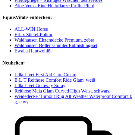
Pferdepflege – Richtiges Waschen des Pferdes
Aloe Vera - Eine Heilpflanze für Ihr Pferd
EquusVitalis entdecken:
ALL-WIN Horse
Effax Stiefel-Politur
Waldhausen Ekzemdecke Premium, zebra
Waldhausen Bollensammler Entmistungsset
Ewalia Hautwohlöl
Neuheiten:
Lilla Livet First Aid Care Cream
E·L·T Reithose Comfort Ride Glam, weiß
Lilla Livet Go away Spray
Reithose Maja Glam Curved High Waist, schwarz
Weidedecke 'Turnout Rug All Weather Waterproof Comfort' 0
g, navy