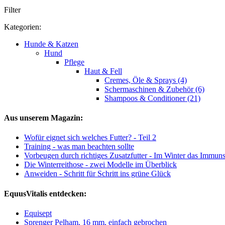
Filter
Kategorien:
Hunde & Katzen
Hund
Pflege
Haut & Fell
Cremes, Öle & Sprays (4)
Schermaschinen & Zubehör (6)
Shampoos & Conditioner (21)
Aus unserem Magazin:
Wofür eignet sich welches Futter? - Teil 2
Training - was man beachten sollte
Vorbeugen durch richtiges Zusatzfutter - Im Winter das Immuns
Die Winterreithose - zwei Modelle im Überblick
Anweiden - Schritt für Schritt ins grüne Glück
EquusVitalis entdecken:
Equisept
Sprenger Pelham, 16 mm, einfach gebrochen