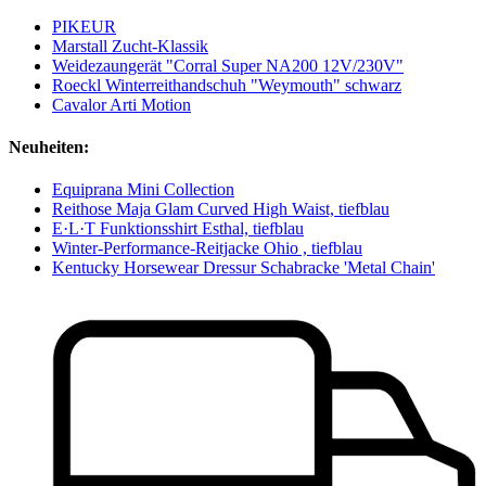
PIKEUR
Marstall Zucht-Klassik
Weidezaungerät "Corral Super NA200 12V/230V"
Roeckl Winterreithandschuh "Weymouth" schwarz
Cavalor Arti Motion
Neuheiten:
Equiprana Mini Collection
Reithose Maja Glam Curved High Waist, tiefblau
E·L·T Funktionsshirt Esthal, tiefblau
Winter-Performance-Reitjacke Ohio , tiefblau
Kentucky Horsewear Dressur Schabracke 'Metal Chain'