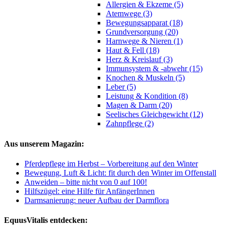
Allergien & Ekzeme (5)
Atemwege (3)
Bewegungsapparat (18)
Grundversorgung (20)
Harnwege & Nieren (1)
Haut & Fell (18)
Herz & Kreislauf (3)
Immunsystem & -abwehr (15)
Knochen & Muskeln (5)
Leber (5)
Leistung & Kondition (8)
Magen & Darm (20)
Seelisches Gleichgewicht (12)
Zahnpflege (2)
Aus unserem Magazin:
Pferdepflege im Herbst – Vorbereitung auf den Winter
Bewegung, Luft & Licht: fit durch den Winter im Offenstall
Anweiden – bitte nicht von 0 auf 100!
Hilfszügel: eine Hilfe für AnfängerInnen
Darmsanierung: neuer Aufbau der Darmflora
EquusVitalis entdecken: