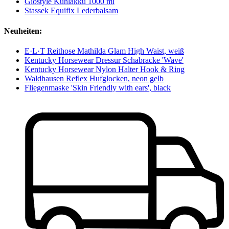
Giostyle Kühlakku 1000 ml
Stassek Equifix Lederbalsam
Neuheiten:
E·L·T Reithose Mathilda Glam High Waist, weiß
Kentucky Horsewear Dressur Schabracke 'Wave'
Kentucky Horsewear Nylon Halter Hook & Ring
Waldhausen Reflex Hufglocken, neon gelb
Fliegenmaske 'Skin Friendly with ears', black