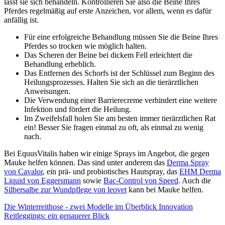
lässt sie sich behandeln. Kontrollieren Sie also die Beine Ihres
Pferdes regelmäßig auf erste Anzeichen, vor allem, wenn es dafür
anfällig ist.
Für eine erfolgreiche Behandlung müssen Sie die Beine Ihres
Pferdes so trocken wie möglich halten.
Das Scheren der Beine bei dickem Fell erleichtert die
Behandlung erheblich.
Das Entfernen des Schorfs ist der Schlüssel zum Beginn des
Heilungsprozesses. Halten Sie sich an die tierärztlichen
Anweisungen.
Die Verwendung einer Barrierecreme verhindert eine weitere
Infektion und fördert die Heilung.
Im Zweifelsfall holen Sie am besten immer tierärztlichen Rat
ein! Besser Sie fragen einmal zu oft, als einmal zu wenig
nach.
Bei EquusVitalis haben wir einige Sprays im Angebot, die gegen
Mauke helfen können. Das sind unter anderem das
Derma Spray
von Cavalor
, ein prä- und probiotisches Hautspray, das
EHM Derma
Liquid von Eggersmann
sowie
Bac-Control von Speed
. Auch die
Silbersalbe zur Wundpflege von leovet
kann bei Mauke helfen.
Die Winterreithose - zwei Modelle im Überblick
Innovation
Reitleggings: ein genauerer Blick