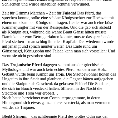
Schlachten und wurde angeblich achtmal verwundet.
Zeit für Grimms Märchen – Zeit für
Falada
! Das Pferd, das
sprechen konnte, sollte eine schöne Königstochter zur Hochzeit mit
einem unbekannten Königssohn tragen. Leider war auch eine böse
Kammerjungfer mit von der Reisepartie. Und die gab sich alsbald
als Königin aus, während die wahre Braut Gänse hüten musste.
Damit keiner vom Betrug erfahren konnte, musste das sprechende
Pferd sterben – man schlug ihm den Kopf ab. Der wiederum wurde
aufgehängt und sprach munter weiter. Das Ende rund um
Gänsemagd, Königssohn und Falada kann man sich vorstellen: Und
wenn sie nicht gestorben sind…
Das
Trojanische Pferd
dagegen stammt aus der griechischen
Mythologie und war auch kein echtes Pferd, sondern aus Holz.
Gebaut wurde beim Kampf um Troja. Die Stadtbewohner holten das
Ungetüm in ihre Stadt und glaubten, die Gegner hätten aufgegeben
und die Skulptur als Geschenk da gelassen: Fehler! Die Soldaten,
die sich im Bauch versteckt hatten, öffneten in der Nacht die
Stadttore und Troja war erobert…
Noch heute bezeichnet man Computerprogramme, in deren
Hintergrund sich etwas ganz anderes versteckt, als man vermuten
würde, als Trojaner.
Bleibt
Sleipnir
– das achtbeinige Pferd des Gottes Odin aus der