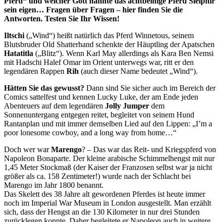
Pferd“ und welcher Gott nannte das achtbeinige Pferd Sleipnir
sein eigen… Fragen über Fragen – hier finden Sie die
Antworten. Testen Sie Ihr Wissen!
Iltschi
(„Wind“) heißt natürlich das Pferd Winnetous, seinem
Blutsbruder Old Shatterhand schenkte der Häuptling der Apatschen
Hatatitla
(„Blitz“). Wenn Karl May allerdings als Kara Ben Nemsi
mit Hadschi Halef Omar im Orient unterwegs war, ritt er den
legendären Rappen
Rih
(auch dieser Name bedeutet „Wind“).
Hätten Sie das gewusst?
Dann sind Sie sicher auch im Bereich der
Comics sattelfest und kennen Lucky Luke, der am Ende jeden
Abenteuers auf dem legendären
Jolly Jumper
dem
Sonnenuntergang entgegen reitet, begleitet von seinem Hund
Rantanplan und mit immer demselben Lied auf den Lippen: „I’m a
poor lonesome cowboy, and a long way from home…“
Doch wer war
Marengo
? – Das war das Reit- und Kriegspferd von
Napoleon Bonaparte. Der kleine arabische Schimmelhengst mit nur
1,45 Meter Stockmaß (der Kaiser der Franzosen selbst war ja nicht
größer als ca. 158 Zentimeter!) wurde nach der Schlacht bei
Marengo im Jahr 1800 benannt.
Das Skelett des 38 Jahre alt gewordenen Pferdes ist heute immer
noch im Imperial War Museum in London ausgestellt. Man erzählt
sich, dass der Hengst an die 130 Kilometer in nur drei Stunden
zurücklegen konnte. Daher begleitete er Napoleon auch in weitere