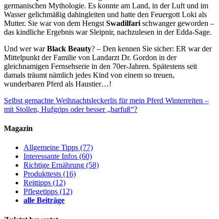
germanischen Mythologie. Es konnte am Land, in der Luft und im
Wasser gelichmäßig dahingleiten und hatte den Feuergott Loki als
Mutter. Sie war von dem Hengst
Swadilfari
schwanger geworden –
das kindliche Ergebnis war Sleipnir, nachzulesen in der Edda-Sage.
Und wer war
Black Beauty
? – Den kennen Sie sicher: ER war der
Mittelpunkt der Familie von Landarzt Dr. Gordon in der
gleichnamigen Fernsehserie in den 70er-Jahren. Spätestens seit
damals träumt nämlich jedes Kind von einem so treuen,
wunderbaren Pferd als Haustier…!
Selbst gemachte Weihnachtsleckerlis für mein Pferd
Winterreiten –
mit Stollen, Hufgrips oder besser „barfuß“?
Magazin
Allgemeine Tipps
(77)
Interessante Infos
(60)
Richtige Ernährung
(58)
Produkttests
(16)
Reittipps
(12)
Pflegetipps
(12)
alle Beiträge