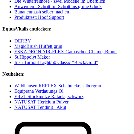
Die Winterreithose - zwei Modelle im Überblick
Anweiden - Schritt für Schritt ins grüne Glück
Bananenmash selber machen
Produkttest: Hoof Support
EquusVitalis entdecken:
DERBY
MagicBrush Huffett grün
ESKADRON AIR-FLEX Gamaschen Champ, Braun
St.Hippolyt Makor
Irish Turnout Light/50 Classic "Black/Gold"
Neuheiten:
Waldhausen REFLEX Schabracke, silbergrau
Equiprana Verdauungs Öl
E·L·T Strickmütze Rafaela, schwarz
NATUSAT Hericium Pulver
NATUSAT Tendinit - Akut