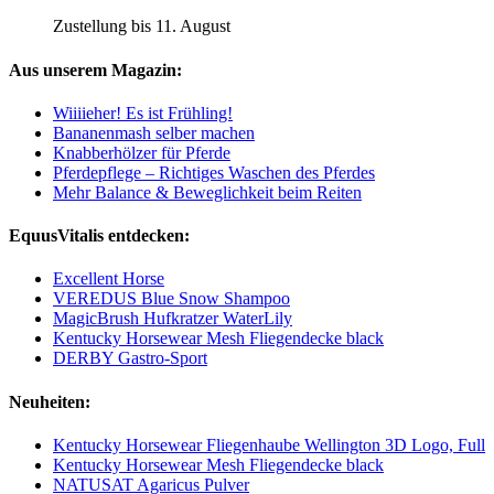
Zustellung bis 11. August
Aus unserem Magazin:
Wiiiieher! Es ist Frühling!
Bananenmash selber machen
Knabberhölzer für Pferde
Pferdepflege – Richtiges Waschen des Pferdes
Mehr Balance & Beweglichkeit beim Reiten
EquusVitalis entdecken:
Excellent Horse
VEREDUS Blue Snow Shampoo
MagicBrush Hufkratzer WaterLily
Kentucky Horsewear Mesh Fliegendecke black
DERBY Gastro-Sport
Neuheiten:
Kentucky Horsewear Fliegenhaube Wellington 3D Logo, Full
Kentucky Horsewear Mesh Fliegendecke black
NATUSAT Agaricus Pulver