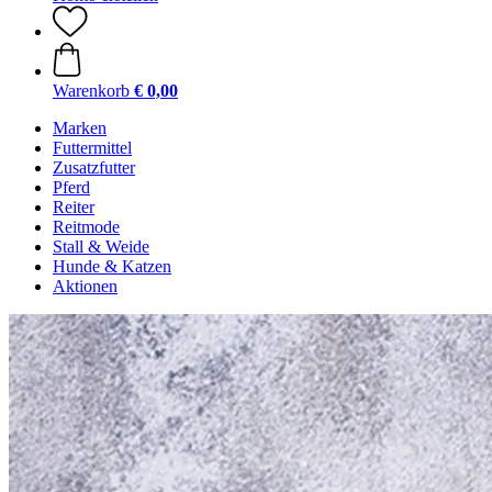
Warenkorb
€ 0,00
Marken
Futtermittel
Zusatzfutter
Pferd
Reiter
Reitmode
Stall & Weide
Hunde & Katzen
Aktionen