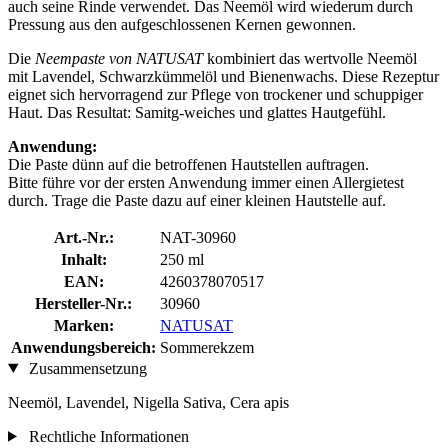
auch seine Rinde verwendet. Das Neemöl wird wiederum durch
Pressung aus den aufgeschlossenen Kernen gewonnen.
Die
Neempaste von NATUSAT
kombiniert das wertvolle Neemöl
mit Lavendel, Schwarzkümmelöl und Bienenwachs. Diese Rezeptur
eignet sich hervorragend zur Pflege von trockener und schuppiger
Haut. Das Resultat: Samitg-weiches und glattes Hautgefühl.
Anwendung:
Die Paste dünn auf die betroffenen Hautstellen auftragen.
Bitte führe vor der ersten Anwendung immer einen Allergietest
durch. Trage die Paste dazu auf einer kleinen Hautstelle auf.
Art.-Nr.:
NAT-30960
Inhalt:
250 ml
EAN:
4260378070517
Hersteller-Nr.:
30960
Marken:
NATUSAT
Anwendungsbereich:
Sommerekzem
Zusammensetzung
Neemöl, Lavendel, Nigella Sativa, Cera apis
Rechtliche Informationen