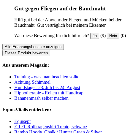
Gut gegen Fliegen auf der Bauchnaht
Hilft gut bei der Abwehr der Fliegen und Mücken bei der
Bauchnaht. Gut verträglich bei meinem Ekzemer.
War diese Bewertung für dich hilfreich?
(9)
(0)
Ja
Nein
Alle Erfahrungsberichte anzeigen
Dieses Produkt bewerten
Aus unserem Magazin:
Training - was man beachten sollte
Achtung Schimmel
Hundstage - 23. Juli bis 24. August
Hippotherapie - Reiten mit Handicap
Bananenmash selber machen
EquusVitalis entdecken:
Equisept
E·L·T Rollkragenshirt Trento, schwarz
Rambo Hoody, Chalk / Hunter Green & Silver