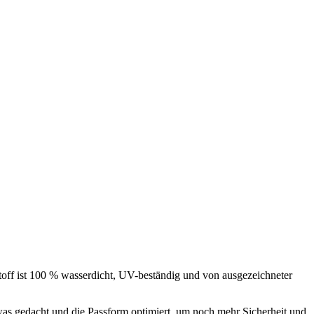
off ist 100 % wasserdicht, UV-beständig und von ausgezeichneter
was gedacht und die Passform optimiert, um noch mehr Sicherheit und