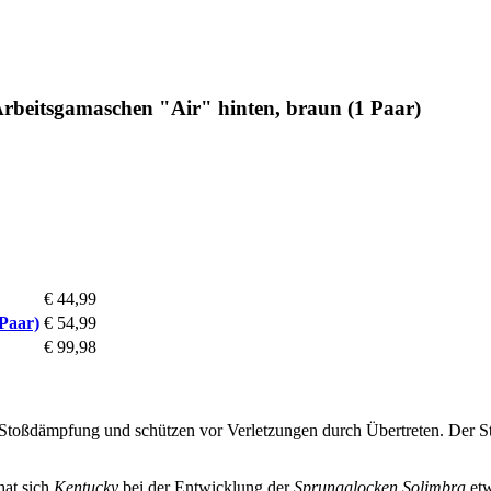
beitsgamaschen "Air" hinten, braun (1 Paar)
€ 44,99
Paar)
€ 54,99
€ 99,98
Stoßdämpfung und schützen vor Verletzungen durch Übertreten. Der St
hat sich
Kentucky
bei der Entwicklung der
Sprungglocken Solimbra
et