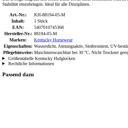
Stabilität einzubringen. Ideal für alle Disziplinen.
Art.-Nr.:
KH-88194-05-M
Inhalt:
1 Stück
EAN:
5407010745368
Hersteller-Nr.:
88194-05-M
Marken:
Kentucky Horsewear
Eigenschaften:
Wasserdicht, Atmungsaktiv, Stoßresistent, UV-bestä
Pflegehinweise:
Maschinenwaschbar bei 30 °C, Nicht Trockner geei
Größentabelle Kentucky Hufglocken
Rechtliche Informationen
Passend dazu