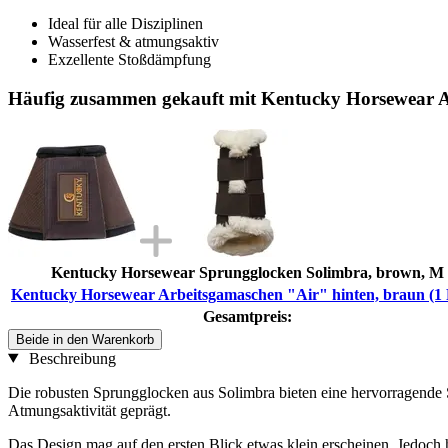
Ideal für alle Disziplinen
Wasserfest & atmungsaktiv
Exzellente Stoßdämpfung
Häufig zusammen gekauft mit Kentucky Horsewear Ar
Kentucky Horsewear Sprungglocken Solimbra, brown, M
Kentucky Horsewear Arbeitsgamaschen "Air" hinten, braun (1 
Gesamtpreis:
Beide in den Warenkorb
Beschreibung
Die robusten Sprungglocken aus Solimbra bieten eine hervorragende 
Atmungsaktivität geprägt.
Das Design mag auf den ersten Blick etwas klein erscheinen. Jedoch 