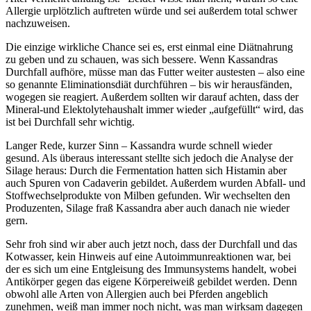
Allergie urplötzlich auftreten würde und sei außerdem total schwer
nachzuweisen.
Die einzige wirkliche Chance sei es, erst einmal eine Diätnahrung
zu geben und zu schauen, was sich bessere. Wenn Kassandras
Durchfall aufhöre, müsse man das Futter weiter austesten – also eine
so genannte Eliminationsdiät durchführen – bis wir herausfänden,
wogegen sie reagiert. Außerdem sollten wir darauf achten, dass der
Mineral-und Elektolytehaushalt immer wieder „aufgefüllt“ wird, das
ist bei Durchfall sehr wichtig.
Langer Rede, kurzer Sinn – Kassandra wurde schnell wieder
gesund. Als überaus interessant stellte sich jedoch die Analyse der
Silage heraus: Durch die Fermentation hatten sich Histamin aber
auch Spuren von Cadaverin gebildet. Außerdem wurden Abfall- und
Stoffwechselprodukte von Milben gefunden. Wir wechselten den
Produzenten, Silage fraß Kassandra aber auch danach nie wieder
gern.
Sehr froh sind wir aber auch jetzt noch, dass der Durchfall und das
Kotwasser, kein Hinweis auf eine Autoimmunreaktionen war, bei
der es sich um eine Entgleisung des Immunsystems handelt, wobei
Antikörper gegen das eigene Körpereiweiß gebildet werden. Denn
obwohl alle Arten von Allergien auch bei Pferden angeblich
zunehmen, weiß man immer noch nicht, was man wirksam dagegen