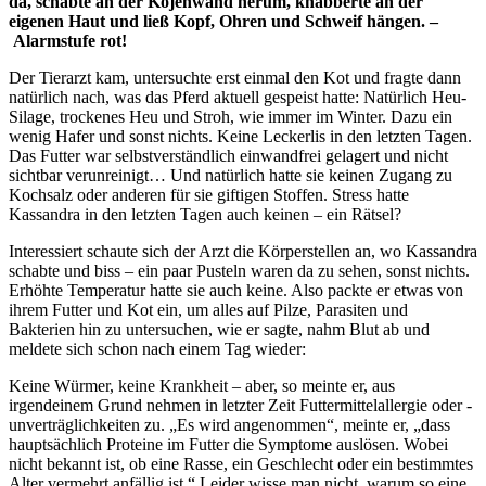
da, schabte an der Kojenwand herum, knabberte an der
eigenen Haut und ließ Kopf, Ohren und Schweif hängen. –
Alarmstufe rot!
Der Tierarzt kam, untersuchte erst einmal den Kot und fragte dann
natürlich nach, was das Pferd aktuell gespeist hatte: Natürlich Heu-
Silage, trockenes Heu und Stroh, wie immer im Winter. Dazu ein
wenig Hafer und sonst nichts. Keine Leckerlis in den letzten Tagen.
Das Futter war selbstverständlich einwandfrei gelagert und nicht
sichtbar verunreinigt… Und natürlich hatte sie keinen Zugang zu
Kochsalz oder anderen für sie giftigen Stoffen. Stress hatte
Kassandra in den letzten Tagen auch keinen – ein Rätsel?
Interessiert schaute sich der Arzt die Körperstellen an, wo Kassandra
schabte und biss – ein paar Pusteln waren da zu sehen, sonst nichts.
Erhöhte Temperatur hatte sie auch keine. Also packte er etwas von
ihrem Futter und Kot ein, um alles auf Pilze, Parasiten und
Bakterien hin zu untersuchen, wie er sagte, nahm Blut ab und
meldete sich schon nach einem Tag wieder:
Keine Würmer, keine Krankheit – aber, so meinte er, aus
irgendeinem Grund nehmen in letzter Zeit Futtermittelallergie oder -
unverträglichkeiten zu. „Es wird angenommen“, meinte er, „dass
hauptsächlich Proteine im Futter die Symptome auslösen. Wobei
nicht bekannt ist, ob eine Rasse, ein Geschlecht oder ein bestimmtes
Alter vermehrt anfällig ist.“ Leider wisse man nicht, warum so eine