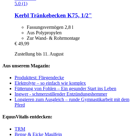
5.0 (1)
Kerbl
Tränkebecken K75, 1/2"
Fassungsvermögen 2,8 l
Aus Polypropylen
Zur Wand- & Rohrmontage
€ 49,99
Zustellung bis 11. August
Aus unserem Magazin:
Produkttest: Fliegendecke
Elektrolyte – so einfach wie komplex
Fütterung von Fohlen – Ein gesunder Start ins Leben
Ingwer - schmerzstillender Entzündungshemmer
Longieren zum Ausgleich – runde Gymnastikarbeit mit dem
Pferd
EquusVitalis entdecken:
TRM
Bense & Eicke Maulfein