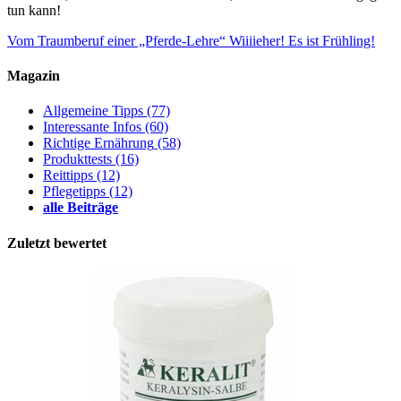
tun kann!
Vom Traumberuf einer „Pferde-Lehre“
Wiiiieher! Es ist Frühling!
Magazin
Allgemeine Tipps
(77)
Interessante Infos
(60)
Richtige Ernährung
(58)
Produkttests
(16)
Reittipps
(12)
Pflegetipps
(12)
alle Beiträge
Zuletzt bewertet