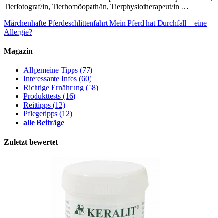
Tierfotograf/in, Tierhomöopath/in, Tierphysiotherapeut/in …
Märchenhafte Pferdeschlittenfahrt
Mein Pferd hat Durchfall – eine
Allergie?
Magazin
Allgemeine Tipps
(77)
Interessante Infos
(60)
Richtige Ernährung
(58)
Produkttests
(16)
Reittipps
(12)
Pflegetipps
(12)
alle Beiträge
Zuletzt bewertet