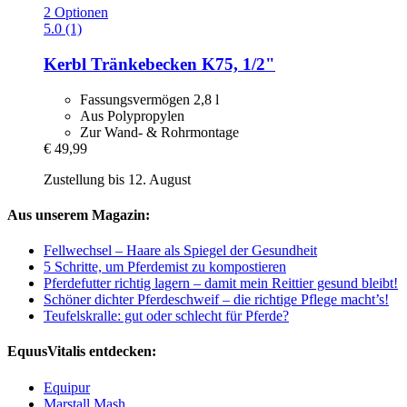
2 Optionen
5.0 (1)
Kerbl
Tränkebecken K75, 1/2"
Fassungsvermögen 2,8 l
Aus Polypropylen
Zur Wand- & Rohrmontage
€ 49,99
Zustellung bis 12. August
Aus unserem Magazin:
Fellwechsel – Haare als Spiegel der Gesundheit
5 Schritte, um Pferdemist zu kompostieren
Pferdefutter richtig lagern – damit mein Reittier gesund bleibt!
Schöner dichter Pferdeschweif – die richtige Pflege macht’s!
Teufelskralle: gut oder schlecht für Pferde?
EquusVitalis entdecken:
Equipur
Marstall Mash