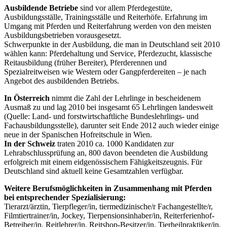
Ausbildende Betriebe
sind vor allem Pferdegestüte,
Ausbildungsställe, Trainingsställe und Reiterhöfe. Erfahrung im
Umgang mit Pferden und Reiterfahrung werden von den meisten
Ausbildungsbetrieben vorausgesetzt.
Schwerpunkte in der Ausbildung, die man in Deutschland seit 2010
wählen kann: Pferdehaltung und Service, Pferdezucht, klassische
Reitausbildung (früher Bereiter), Pferderennen und
Spezialreitweisen wie Western oder Gangpferdereiten – je nach
Angebot des ausbildenden Betriebs.
In Österreich
nimmt die Zahl der Lehrlinge in bescheidenem
Ausmaß zu und lag 2010 bei insgesamt 65 Lehrlingen landesweit
(Quelle: Land- und forstwirtschaftliche Bundeslehrlings- und
Fachausbildungsstelle), darunter seit Ende 2012 auch wieder einige
neue in der Spanischen Hofreitschule in Wien.
In der Schweiz
traten 2010 ca. 1000 Kandidaten zur
Lehrabschlussprüfung an, 800 davon beendeten die Ausbildung
erfolgreich mit einem eidgenössischem Fähigkeitszeugnis. Für
Deutschland sind aktuell keine Gesamtzahlen verfügbar.
Weitere Berufsmöglichkeiten in Zusammenhang mit Pferden
bei entsprechender Spezialisierung:
Tierarzt/ärztin, Tierpfleger/in, tiermedizinische/r Fachangestellte/r,
Filmtiertrainer/in, Jockey, Tierpensionsinhaber/in, Reiterferienhof-
Betreiber/in, Reitlehrer/in, Reitshop-Besitzer/in, Tierheilpraktiker/in,