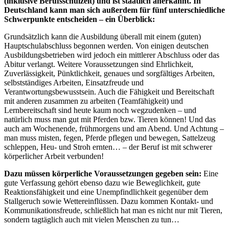
(inklusive Berufsschulzeit) und ist staatlich anerkannt. In
Deutschland kann man sich außerdem für fünf unterschiedliche
Schwerpunkte entscheiden – ein Überblick:
Grundsätzlich kann die Ausbildung überall mit einem (guten)
Hauptschulabschluss begonnen werden. Von einigen deutschen
Ausbildungsbetrieben wird jedoch ein mittlerer Abschluss oder das
Abitur verlangt. Weitere Voraussetzungen sind Ehrlichkeit,
Zuverlässigkeit, Pünktlichkeit, genaues und sorgfältiges Arbeiten,
selbstständiges Arbeiten, Einsatzfreude und
Verantwortungsbewusstsein. Auch die Fähigkeit und Bereitschaft
mit anderen zusammen zu arbeiten (Teamfähigkeit) und
Lernbereitschaft sind heute kaum noch wegzudenken – und
natürlich muss man gut mit Pferden bzw. Tieren können! Und das
auch am Wochenende, frühmorgens und am Abend. Und Achtung –
man muss misten, fegen, Pferde pflegen und bewegen, Sattelzeug
schleppen, Heu- und Stroh ernten… – der Beruf ist mit schwerer
körperlicher Arbeit verbunden!
Dazu müssen körperliche Voraussetzungen gegeben sein:
Eine
gute Verfassung gehört ebenso dazu wie Beweglichkeit, gute
Reaktionsfähigkeit und eine Unempfindlichkeit gegenüber dem
Stallgeruch sowie Wettereinflüssen. Dazu kommen Kontakt- und
Kommunikationsfreude, schließlich hat man es nicht nur mit Tieren,
sondern tagtäglich auch mit vielen Menschen zu tun…