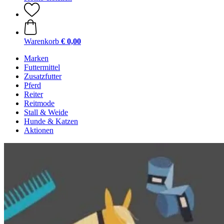
Warenkorb
€ 0,00
Marken
Futtermittel
Zusatzfutter
Pferd
Reiter
Reitmode
Stall & Weide
Hunde & Katzen
Aktionen