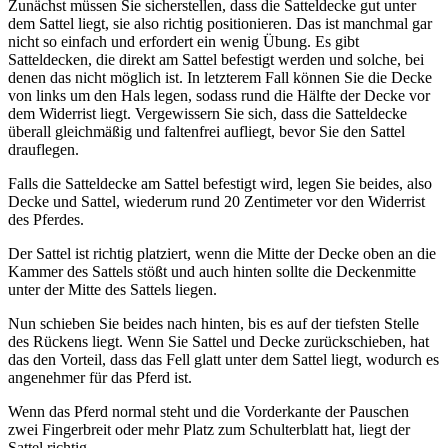
Zunächst müssen Sie sicherstellen, dass die Satteldecke gut unter
dem Sattel liegt, sie also richtig positionieren. Das ist manchmal gar
nicht so einfach und erfordert ein wenig Übung. Es gibt
Satteldecken, die direkt am Sattel befestigt werden und solche, bei
denen das nicht möglich ist. In letzterem Fall können Sie die Decke
von links um den Hals legen, sodass rund die Hälfte der Decke vor
dem Widerrist liegt. Vergewissern Sie sich, dass die Satteldecke
überall gleichmäßig und faltenfrei aufliegt, bevor Sie den Sattel
drauflegen.
Falls die Satteldecke am Sattel befestigt wird, legen Sie beides, also
Decke und Sattel, wiederum rund 20 Zentimeter vor den Widerrist
des Pferdes.
Der Sattel ist richtig platziert, wenn die Mitte der Decke oben an die
Kammer des Sattels stößt und auch hinten sollte die Deckenmitte
unter der Mitte des Sattels liegen.
Nun schieben Sie beides nach hinten, bis es auf der tiefsten Stelle
des Rückens liegt. Wenn Sie Sattel und Decke zurückschieben, hat
das den Vorteil, dass das Fell glatt unter dem Sattel liegt, wodurch es
angenehmer für das Pferd ist.
Wenn das Pferd normal steht und die Vorderkante der Pauschen
zwei Fingerbreit oder mehr Platz zum Schulterblatt hat, liegt der
Sattel richtig.