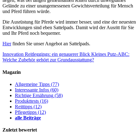
liegen, was bei langen gemeinsamen Ritten durch unwegsames
Gelände zu einer unangemessenen Gewichtsverteilung für Mensch
und Pferd führen würde.
Die Ausrüstung für Pferde wird immer besser, und eine der neuesten
Entwicklungen sind eben Sattelpads. Damit wird der Ausritt für Sie
und Ihr Pferd noch bequemer.
Hier
finden Sie unser Angebot an Sattelpads.
Innovation Reitleggings: ein genauerer Blick
Kleines Putz-ABC:
Welche Zubehör gehört zur Grundausstattung?
Magazin
Allgemeine Tipps
(77)
Interessante Infos
(60)
Richtige Ernährung
(58)
Produkttests
(16)
Reittipps
(12)
Pflegetipps
(12)
alle Beiträge
Zuletzt bewertet