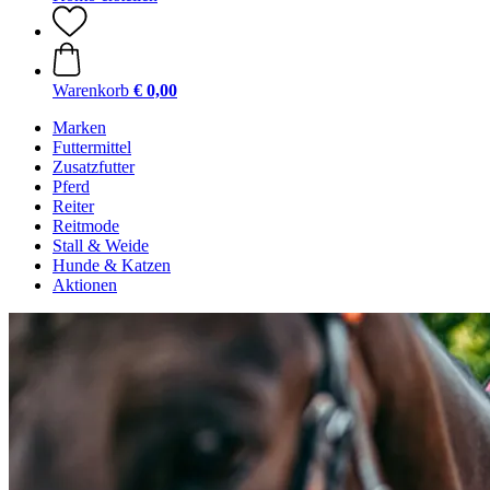
Warenkorb
€ 0,00
Marken
Futtermittel
Zusatzfutter
Pferd
Reiter
Reitmode
Stall & Weide
Hunde & Katzen
Aktionen