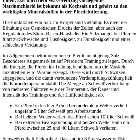
Ionen. Das nach dem Wasserentzug vorliegende
Natriumchlorid ist bekannt als Kochsalz und gehört zu den
wichtigsten Mineralstoffen in der Pferdefütterung.
Die Funktionen von Salz im Körper sind vielfältig. Es dient der
Erhaltung des Osmotischen Drucks der Zellen, aber auch der
Regulation des Säure-Basen-Haushalts. Ein Salzmangel bei Pferden
führt zu Schwäche und Lustlosigkeit, zu Durstlosigkeit und einer
schlechten Verdauung.
Im Allgemeinen bekommen unsere Pferde nicht genug Salz.
Besonderes Augenmerk ist auf Pferde im Training zu legen. Durch
die Energie, die Pferde im Training benötigen, um die Muskeln
anzutreiben wird Wärme erzeugt. Diese wird durch Schwitzen
abgegeben, und die damit verbundene Verdampfungskühlung hält
die Körpertemperatur stabil. Die Menge an Schweißverlust hängt
von mehreren Faktoren wie der Temperatur, der Dauer und
Intensität des Trainings und der Luftfeuchtigkeit ab.
Ein Pferd in leichter Arbeit bei moderatem Wetter verliert
ungefähr 5 Liter Schweiß pro Arbeitsstunde.
Bei heißem Wetter verliert das Pferd schon 10 Liter Schweiß.
Bei extremer Beanspruchung und heißem Wetter kann ein
Pferd zwischen 25 und 40 Litern Schweiß verlieren.
Schweiß enthält Elektrolyte. Das sind im Körperwasser gelöste