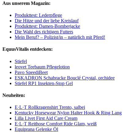
Aus unserem Magazin:
Produkttest: Lederpflege
Die Hitze und der liebe Kreislauf
Produkttest: Damen-Bomberjacke
Die Wahl des richtigen Futters
Mein Beruf? – Polizist/in – natürlich mit Pferd!
EquusVitalis entdecken:
Stiefel
leovet Teebaum Pflegelotion
Pavo SpeediBeet
ESKADRON Schabracke Bouclé Crystal, orchidee
Stiefel RP1 Insekten-Stop Gel
Neuheiten:
E·L·T Rollkragenshirt Trento, salbei
Kentucky Horsewear Nylon Halter Hook & Ring Lang
Lilla Livet First Aid Care Cream
E·L·T Reithose Comfort Ride Glam, weiß
Equiprana Gelenke Öl