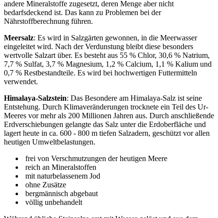
andere Mineralstoffe zugesetzt, deren Menge aber nicht
bedarfsdeckend ist. Das kann zu Problemen bei der
Nährstoffberechnung führen.
Meersalz
: Es wird in Salzgärten gewonnen, in die Meerwasser
eingeleitet wird. Nach der Verdunstung bleibt diese besonders
wertvolle Salzart über. Es besteht aus 55 % Chlor, 30,6 % Natrium,
7,7 % Sulfat, 3,7 % Magnesium, 1,2 % Calcium, 1,1 % Kalium und
0,7 % Restbestandteile. Es wird bei hochwertigen Futtermitteln
verwendet.
Himalaya-Salzstein
: Das Besondere am Himalaya-Salz ist seine
Entstehung. Durch Klimaveränderungen trocknete ein Teil des Ur-
Meeres vor mehr als 200 Millionen Jahren aus. Durch anschließende
Erdverschiebungen gelangte das Salz unter die Erdoberfläche und
lagert heute in ca. 600 - 800 m tiefen Salzadern, geschützt vor allen
heutigen Umweltbelastungen.
frei von Verschmutzungen der heutigen Meere
reich an Mineralstoffen
mit naturbelassenem Jod
ohne Zusätze
bergmännisch abgebaut
völlig unbehandelt