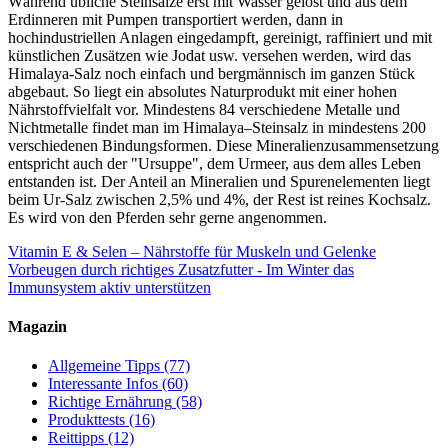
Während übliche Steinsalze erst mit Wasser gelöst und aus dem
Erdinneren mit Pumpen transportiert werden, dann in
hochindustriellen Anlagen eingedampft, gereinigt, raffiniert und mit
künstlichen Zusätzen wie Jodat usw. versehen werden, wird das
Himalaya-Salz noch einfach und bergmännisch im ganzen Stück
abgebaut. So liegt ein absolutes Naturprodukt mit einer hohen
Nährstoffvielfalt vor. Mindestens 84 verschiedene Metalle und
Nichtmetalle findet man im Himalaya–Steinsalz in mindestens 200
verschiedenen Bindungsformen. Diese Mineralienzusammensetzung
entspricht auch der "Ursuppe", dem Urmeer, aus dem alles Leben
entstanden ist. Der Anteil an Mineralien und Spurenelementen liegt
beim Ur-Salz zwischen 2,5% und 4%, der Rest ist reines Kochsalz.
Es wird von den Pferden sehr gerne angenommen.
Vitamin E & Selen – Nährstoffe für Muskeln und Gelenke
Vorbeugen durch richtiges Zusatzfutter - Im Winter das
Immunsystem aktiv unterstützen
Magazin
Allgemeine Tipps
(77)
Interessante Infos
(60)
Richtige Ernährung
(58)
Produkttests
(16)
Reittipps
(12)