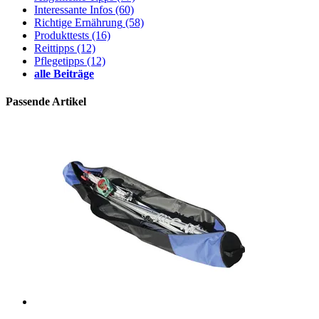
Interessante Infos
(60)
Richtige Ernährung
(58)
Produkttests
(16)
Reittipps
(12)
Pflegetipps
(12)
alle Beiträge
Passende Artikel