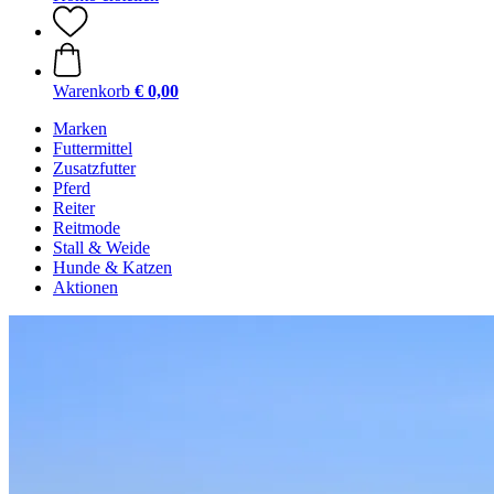
Warenkorb
€ 0,00
Marken
Futtermittel
Zusatzfutter
Pferd
Reiter
Reitmode
Stall & Weide
Hunde & Katzen
Aktionen