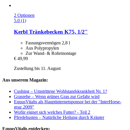
2 Optionen
5.0 (1)
Kerbl
Tränkebecken K75, 1/2"
Fassungsvermögen 2,8 l
Aus Polypropylen
Zur Wand- & Rohrmontage
€ 49,99
Zustellung bis 11. August
Aus unserem Magazin:
Cushing – Umstrittene Wohlstandskrankheit Nr. 1?
Grasrehe – Wenn grünes Gras zur Gefahr wird
EquusVitalis als Hauptinternetsponsor bei der "InterHorse-
graz 2009"
Wofür eignet sich welches Futter? - Teil 2
Pferdehusten – Natürliche Heilung durch Kräuter
EquusVitalis entdecken: