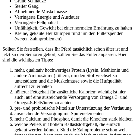
Graue Schnauze
Steifer Gang
Abnehmende Muskelmasse
Verringerte Energie und Ausdauer
Verringerte Fellqualität
Unfähigkeit, Gewicht bei einer normalen Ernährung zu halten
Kleine, gekaute Heuklumpen rund um den Futterspender
(wegen Zahnproblemen)
Sollten Sie feststellen, dass Ihr Pferd tatsächlich schon älter ist und
jetzt zu den Senioren gehört, sollten Sie das Futter anpassen. Hier
sind die wichtigsten Tipps:
mehr, qualitativ hochwertiges Protein (Lysin, Methionin und
andere Aminosäuren) füttern, um den Stoffwechsel zu
unterstützen und die Muskelmasse sowie die Hufqualität
aufrecht zu erhalten
höherer Fettgehalt für zusätzliche Kalorien; wichtig ist hier
auch, auf eine ausreichende Versorgung von Omega-3- und
Omega-6-Fettsäuren zu achten
pre- und probiotische Mittel zur Unterstützung der Verdauung
ausreichende Versorgung mit Spurenelementen
mehr Calcium und Phosphor, damit die Knochen stark bleiben
weiche Pellets mit hohem Ballaststoffgehalt, die einfach
gekaut werden können. Sind die Zahnprobleme schon weit