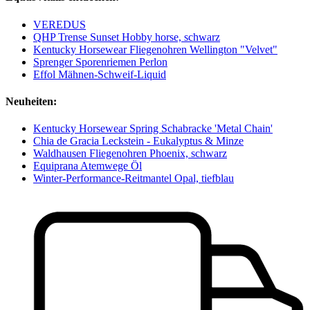
VEREDUS
QHP Trense Sunset Hobby horse, schwarz
Kentucky Horsewear Fliegenohren Wellington "Velvet"
Sprenger Sporenriemen Perlon
Effol Mähnen-Schweif-Liquid
Neuheiten:
Kentucky Horsewear Spring Schabracke 'Metal Chain'
Chia de Gracia Leckstein - Eukalyptus & Minze
Waldhausen Fliegenohren Phoenix, schwarz
Equiprana Atemwege Öl
Winter-Performance-Reitmantel Opal, tiefblau