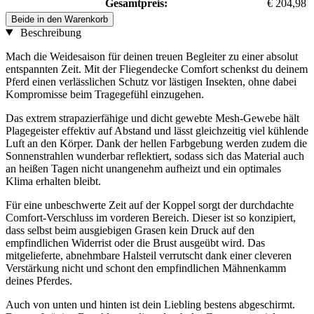
Gesamtpreis:
€ 204,98
Beide in den Warenkorb
Beschreibung
Mach die Weidesaison für deinen treuen Begleiter zu einer absolut
entspannten Zeit. Mit der Fliegendecke Comfort schenkst du deinem
Pferd einen verlässlichen Schutz vor lästigen Insekten, ohne dabei
Kompromisse beim Tragegefühl einzugehen.
Das extrem strapazierfähige und dicht gewebte Mesh-Gewebe hält
Plagegeister effektiv auf Abstand und lässt gleichzeitig viel kühlende
Luft an den Körper. Dank der hellen Farbgebung werden zudem die
Sonnenstrahlen wunderbar reflektiert, sodass sich das Material auch
an heißen Tagen nicht unangenehm aufheizt und ein optimales
Klima erhalten bleibt.
Für eine unbeschwerte Zeit auf der Koppel sorgt der durchdachte
Comfort-Verschluss im vorderen Bereich. Dieser ist so konzipiert,
dass selbst beim ausgiebigen Grasen kein Druck auf den
empfindlichen Widerrist oder die Brust ausgeübt wird. Das
mitgelieferte, abnehmbare Halsteil verrutscht dank einer cleveren
Verstärkung nicht und schont den empfindlichen Mähnenkamm
deines Pferdes.
Auch von unten und hinten ist dein Liebling bestens abgeschirmt.