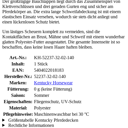
Der großzügige Bauchlappen liegt durch das Zusammenspiel von
Klettverschlüssen und drei geraden Gurten eng und sicher am
Pferdekörper an. Die extra lange Schweifabdeckung ist mit einem
elastischen Einsatz versehen, wodurch sie stets dicht anliegt und
einen lückenlosen Schutz bietet.
Um lästiges Scheuern komplett zu vermeiden, sind die
Kontaktflächen an Brust, Mähne und Schweif mit einem wunderbar
glatten Polyester-Futter ausgestattet. Die gesamte Innenseite ist so
beschaffen, dass keine losen Haare haften bleiben.
Art.-Nr.:
KH-52237-32-02-140
Inhalt:
1 Stück
EAN:
5404022018183
Hersteller-Nr.:
52237-32-02-140
Marken:
Kentucky Horsewear
Fütterung:
0 g (keine Fütterung)
Saison:
Sommer
Eigenschaften:
Fliegenschutz, UV-Schutz
Material:
Polyester
Pflegehinweise:
Maschinenwaschbar bei 30 °C
Größentabelle Kentucky Pferdedecken
Rechtliche Informationen