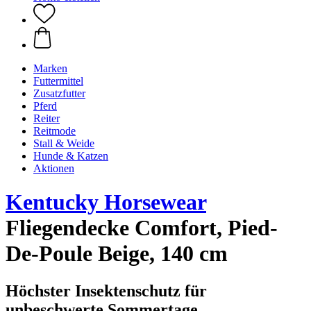
Marken
Futtermittel
Zusatzfutter
Pferd
Reiter
Reitmode
Stall & Weide
Hunde & Katzen
Aktionen
Kentucky Horsewear
Fliegendecke Comfort, Pied-
De-Poule Beige, 140 cm
Höchster Insektenschutz für
unbeschwerte Sommertage