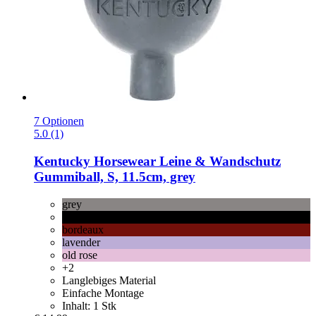
7 Optionen
5.0 (1)
Kentucky Horsewear
Leine & Wandschutz
Gummiball, S, 11.5cm, grey
grey
black
bordeaux
lavender
old rose
+2
Langlebiges Material
Einfache Montage
Inhalt: 1 Stk