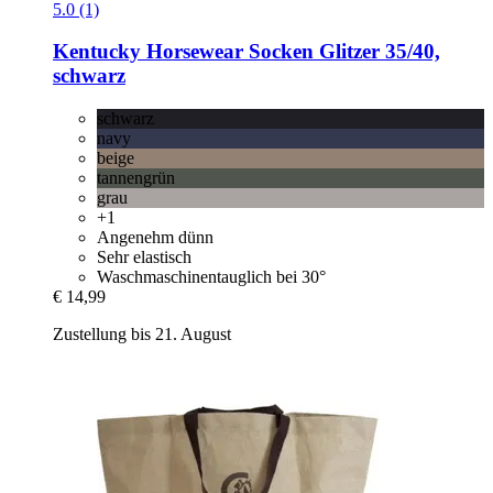
5.0 (1)
Kentucky Horsewear
Socken Glitzer 35/40,
schwarz
schwarz
navy
beige
tannengrün
grau
+1
Angenehm dünn
Sehr elastisch
Waschmaschinentauglich bei 30°
€ 14,99
Zustellung bis 21. August