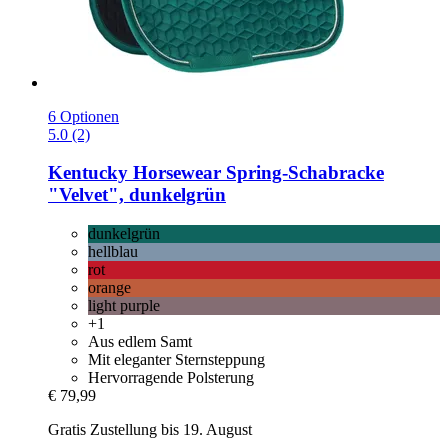
6 Optionen
5.0 (2)
Kentucky Horsewear
Spring-​Schabracke
"Velvet", dunkelgrün
dunkelgrün
hellblau
rot
orange
light purple
+1
Aus edlem Samt
Mit eleganter Sternsteppung
Hervorragende Polsterung
€ 79,99
Gratis Zustellung bis 19. August