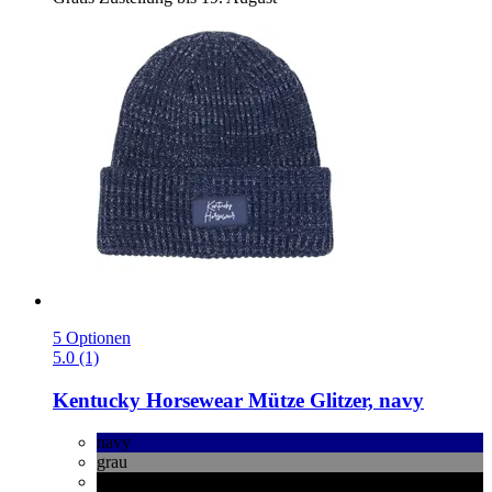
5 Optionen
5.0 (1)
Kentucky Horsewear
Mütze Glitzer, navy
navy
grau
schwarz