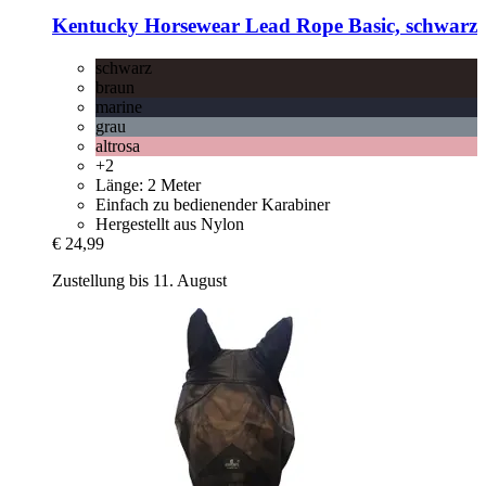
Kentucky Horsewear
Lead Rope Basic, schwarz
schwarz
braun
marine
grau
altrosa
+2
Länge: 2 Meter
Einfach zu bedienender Karabiner
Hergestellt aus Nylon
€ 24,99
Zustellung bis 11. August