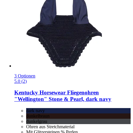
3 Optionen
5.0 (2)
Kentucky Horsewear
Fliegenohren
"Wellington" Stone & Pearl, dark navy
dark navy
dunkelbraun
dunkelgrau
Ohren aus Stretchmaterial
Mit Glitzersteinen % Perlen