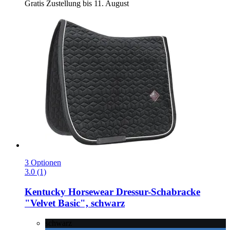
Gratis Zustellung bis 11. August
3 Optionen
3.0 (1)
Kentucky Horsewear
Dressur-​Schabracke
"Velvet Basic", schwarz
schwarz