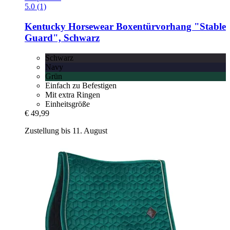
5.0 (1)
Kentucky Horsewear
Boxentürvorhang "Stable
Guard", Schwarz
Schwarz
Navy
Grün
Einfach zu Befestigen
Mit extra Ringen
Einheitsgröße
€ 49,99
Zustellung bis 11. August