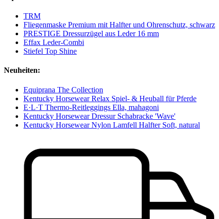
TRM
Fliegenmaske Premium mit Halfter und Ohrenschutz, schwarz
PRESTIGE Dressurzügel aus Leder 16 mm
Effax Leder-Combi
Stiefel Top Shine
Neuheiten:
Equiprana The Collection
Kentucky Horsewear Relax Spiel- & Heuball für Pferde
E·L·T Thermo-Reitleggings Ella, mahagoni
Kentucky Horsewear Dressur Schabracke 'Wave'
Kentucky Horsewear Nylon Lamfell Halfter Soft, natural