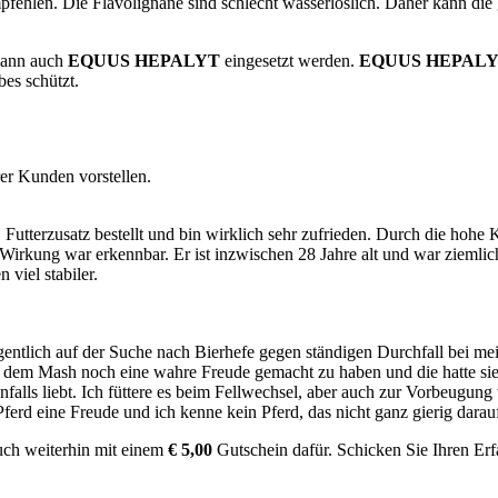
pfehlen. Die Flavolignane sind schlecht wasserlöslich. Daher kann die
kann auch
EQUUS HEPALYT
eingesetzt werden.
EQUUS HEPAL
es schützt.
er Kunden vorstellen.
satz bestellt und bin wirklich sehr zufrieden. Durch die hohe Konze
irkung war erkennbar. Er ist inzwischen 28 Jahre alt und war ziemlich 
 viel stabiler.
eigentlich auf der Suche nach Bierhefe gegen ständigen Durchfall bei 
 mit dem Mash noch eine wahre Freude gemacht zu haben und die hatte s
nfalls liebt. Ich füttere es beim Fellwechsel, aber auch zur Vorbeugung
erd eine Freude und ich kenne kein Pferd, das nicht ganz gierig darau
uch weiterhin mit einem
€ 5,00
Gutschein dafür. Schicken Sie Ihren Erf