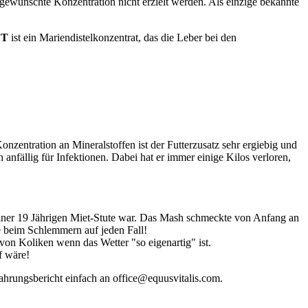
 gewünschte Konzentration nicht erzielt werden. Als einzige bekannte
YT
ist ein Mariendistelkonzentrat, das die Leber bei den
ntration an Mineralstoffen ist der Futterzusatz sehr ergiebig und
anfällig für Infektionen. Dabei hat er immer einige Kilos verloren,
meiner 19 Jährigen Miet-Stute war. Das Mash schmeckte von Anfang an
ie beim Schlemmern auf jeden Fall!
 von Koliken wenn das Wetter "so eigenartig" ist.
f wäre!
ahrungsbericht einfach an office@equusvitalis.com.