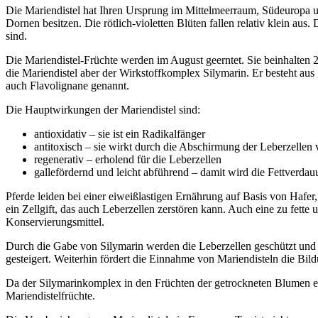
Die Mariendistel hat Ihren Ursprung im Mittelmeerraum, Südeuropa un
Dornen besitzen. Die rötlich-violetten Blüten fallen relativ klein au
sind.
Die Mariendistel-Früchte werden im August geerntet. Sie beinhalten 2
die Mariendistel aber der Wirkstoffkomplex Silymarin. Er besteht aus 
auch Flavolignane genannt.
Die Hauptwirkungen der Mariendistel sind:
antioxidativ – sie ist ein Radikalfänger
antitoxisch – sie wirkt durch die Abschirmung der Leberzellen v
regenerativ – erholend für die Leberzellen
gallefördernd und leicht abführend – damit wird die Fettverdau
Pferde leiden bei einer eiweißlastigen Ernährung auf Basis von Haf
ein Zellgift, das auch Leberzellen zerstören kann. Auch eine zu fett
Konservierungsmittel.
Durch die Gabe von Silymarin werden die Leberzellen geschützt und n
gesteigert. Weiterhin fördert die Einnahme von Mariendisteln die Bil
Da der Silymarinkomplex in den Früchten der getrockneten Blumen en
Mariendistelfrüchte.