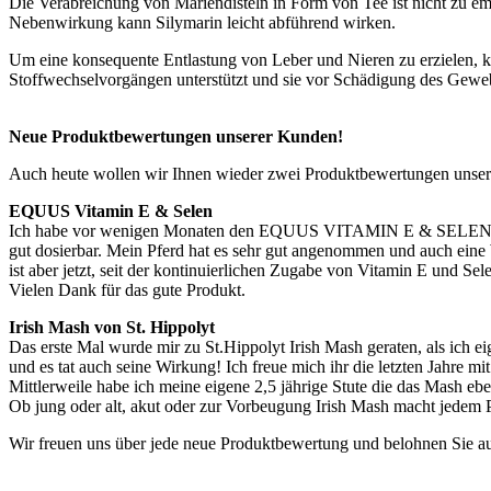
Die Verabreichung von Mariendisteln in Form von Tee ist nicht zu em
Nebenwirkung kann Silymarin leicht abführend wirken.
Um eine konsequente Entlastung von Leber und Nieren zu erzielen, 
Stoffwechselvorgängen unterstützt und sie vor Schädigung des Geweb
Neue Produktbewertungen unserer Kunden!
Auch heute wollen wir Ihnen wieder zwei Produktbewertungen unser
EQUUS Vitamin E & Selen
Ich habe vor wenigen Monaten den EQUUS VITAMIN E & SELEN Futterzu
gut dosierbar. Mein Pferd hat es sehr gut angenommen und auch eine W
ist aber jetzt, seit der kontinuierlichen Zugabe von Vitamin E und Selen
Vielen Dank für das gute Produkt.
Irish Mash von St. Hippolyt
Das erste Mal wurde mir zu St.Hippolyt Irish Mash geraten, als ich 
und es tat auch seine Wirkung! Ich freue mich ihr die letzten Jahre
Mittlerweile habe ich meine eigene 2,5 jährige Stute die das Mash ebe
Ob jung oder alt, akut oder zur Vorbeugung Irish Mash macht jedem Pf
Wir freuen uns über jede neue Produktbewertung und belohnen Sie a