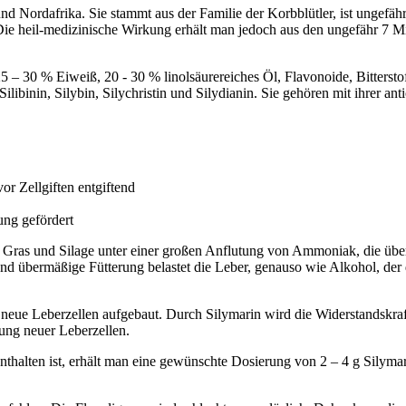
d Nordafrika. Sie stammt aus der Familie der Korbblütler, ist ungefähr
s. Die heil-medizinische Wirkung erhält man jedoch aus den ungefähr 7 
5 – 30 % Eiweiß, 20 - 30 % linolsäurereiches Öl, Flavonoide, Bittersto
Silibinin, Silybin, Silychristin und Silydianin. Sie gehören mit ihrer
or Zellgiften entgiftend
ung gefördert
er, Gras und Silage unter einer großen Anflutung von Ammoniak, die üb
e und übermäßige Fütterung belastet die Leber, genauso wie Alkohol, d
eue Leberzellen aufgebaut. Durch Silymarin wird die Widerstandskraft
dung neuer Leberzellen.
thalten ist, erhält man eine gewünschte Dosierung von 2 – 4 g Silymar