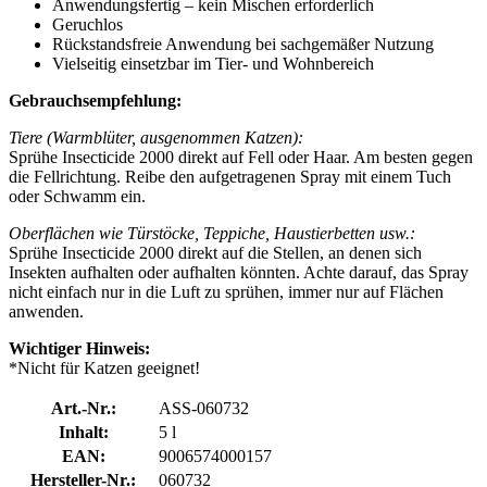
Anwendungsfertig – kein Mischen erforderlich
Geruchlos
Rückstandsfreie Anwendung bei sachgemäßer Nutzung
Vielseitig einsetzbar im Tier- und Wohnbereich
Gebrauchsempfehlung:
Tiere (Warmblüter, ausgenommen Katzen):
Sprühe Insecticide 2000 direkt auf Fell oder Haar. Am besten gegen
die Fellrichtung. Reibe den aufgetragenen Spray mit einem Tuch
oder Schwamm ein.
Oberflächen wie Türstöcke, Teppiche, Haustierbetten usw.:
Sprühe Insecticide 2000 direkt auf die Stellen, an denen sich
Insekten aufhalten oder aufhalten könnten. Achte darauf, das Spray
nicht einfach nur in die Luft zu sprühen, immer nur auf Flächen
anwenden.
Wichtiger Hinweis:
*Nicht für Katzen geeignet!
Art.-Nr.:
ASS-060732
Inhalt:
5 l
EAN:
9006574000157
Hersteller-Nr.:
060732