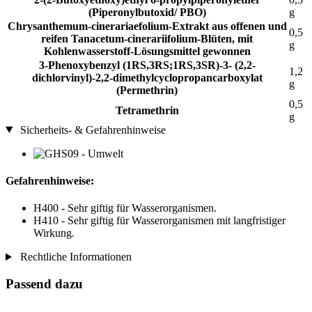
(Piperonylbutoxid/ PBO)
g
Chrysanthemum-cinerariaefolium-Extrakt aus offenen und
0,5
reifen Tanacetum-cinerariifolium-Blüten, mit
g
Kohlenwasserstoff-Lösungsmittel gewonnen
3-Phenoxybenzyl (1RS,3RS;1RS,3SR)-3- (2,2-
1,2
dichlorvinyl)-2,2-dimethylcyclopropancarboxylat
g
(Permethrin)
0,5
Tetramethrin
g
Sicherheits- & Gefahrenhinweise
Gefahrenhinweise:
H400 - Sehr giftig für Wasserorganismen.
H410 - Sehr giftig für Wasserorganismen mit langfristiger
Wirkung.
Rechtliche Informationen
Passend dazu