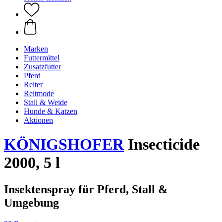
Marken
Futtermittel
Zusatzfutter
Pferd
Reiter
Reitmode
Stall & Weide
Hunde & Katzen
Aktionen
KÖNIGSHOFER
Insecticide
2000, 5 l
Insektenspray für Pferd, Stall &
Umgebung