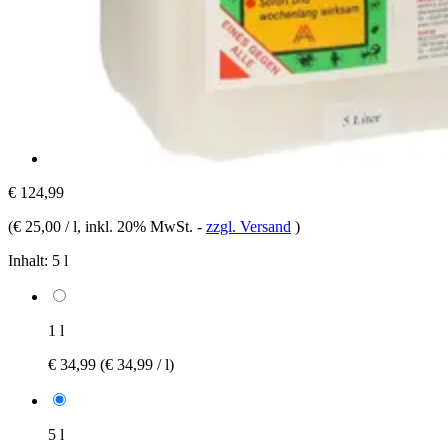
€ 124,99
(
€ 25,00 / l
, inkl. 20% MwSt.
-
zzgl. Versand
)
Inhalt:
5 l
1 l
€ 34,99
(€ 34,99 / l)
5 l