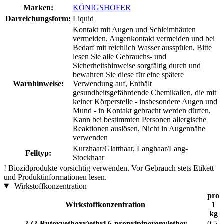
Marken:
KÖNIGSHOFER
Darreichungsform:
Liquid
Kontakt mit Augen und Schleimhäuten
vermeiden, Augenkontakt vermeiden und bei
Bedarf mit reichlich Wasser ausspülen, Bitte
lesen Sie alle Gebrauchs- und
Sicherheitshinweise sorgfältig durch und
bewahren Sie diese für eine spätere
Warnhinweise:
Verwendung auf, Enthält
gesundheitsgefährdende Chemikalien, die mit
keiner Körperstelle - insbesondere Augen und
Mund - in Kontakt gebracht werden dürfen,
Kann bei bestimmten Personen allergische
Reaktionen auslösen, Nicht in Augennähe
verwenden
Kurzhaar/Glatthaar, Langhaar/Lang-
Felltyp:
Stockhaar
!
Biozidprodukte vorsichtig verwenden. Vor Gebrauch stets Etikett
und Produktinformationen lesen.
Wirkstoffkonzentration
pro
Wirkstoffkonzentration
1
kg
2-(2-Butoxyethoxy)ethyl 6-propylpiperonylether
0,5