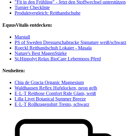
"Fit in den Frühling" - Jetzt den Stoffwechsel unterstützen
Turnier Checkliste
Produktvergleich: Reithandschuhe
EquusVitalis entdecken:
Marstall
PS of Sweden Dressurschabracke Signature weiß/schwarz
Roeckl Reithandschuh Lokaier - Masala
Nature's Best MagenStärke
St.Hippolyt Relax BioCare Lebermoos Pferd
Neuheiten:
Chia de Gracia Organic Magnesium
Waldhausen Reflex Hufglocken, neon gelb
E·L·T Reithose Comfort Ride Glam, weiß
Lilla Livet Botanical Summer Breeze
E·L·T Rollkragenshirt Trento, schwarz