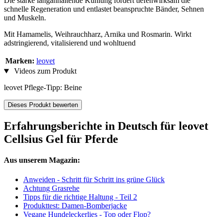
Die starke langanhaltende Kühlung fördert tiefenwirksam die
schnelle Regeneration und entlastet beanspruchte Bänder, Sehnen
und Muskeln.
Mit Hamamelis, Weihrauchharz, Arnika und Rosmarin. Wirkt
adstringierend, vitalisierend und wohltuend
Marken:
leovet
Videos zum Produkt
leovet Pflege-Tipp: Beine
Dieses Produkt bewerten
Erfahrungsberichte in Deutsch für leovet
Cellsius Gel für Pferde
Aus unserem Magazin:
Anweiden - Schritt für Schritt ins grüne Glück
Achtung Grasrehe
Tipps für die richtige Haltung - Teil 2
Produkttest: Damen-Bomberjacke
Vegane Hundeleckerlies - Top oder Flop?