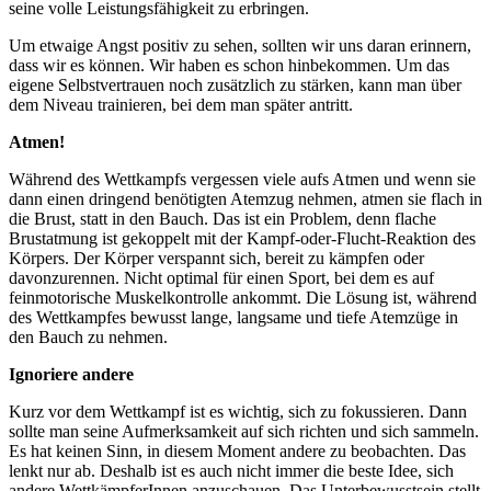
seine volle Leistungsfähigkeit zu erbringen.
Um etwaige Angst positiv zu sehen, sollten wir uns daran erinnern,
dass wir es können. Wir haben es schon hinbekommen. Um das
eigene Selbstvertrauen noch zusätzlich zu stärken, kann man über
dem Niveau trainieren, bei dem man später antritt.
Atmen!
Während des Wettkampfs vergessen viele aufs Atmen und wenn sie
dann einen dringend benötigten Atemzug nehmen, atmen sie flach in
die Brust, statt in den Bauch. Das ist ein Problem, denn flache
Brustatmung ist gekoppelt mit der Kampf-oder-Flucht-Reaktion des
Körpers. Der Körper verspannt sich, bereit zu kämpfen oder
davonzurennen. Nicht optimal für einen Sport, bei dem es auf
feinmotorische Muskelkontrolle ankommt. Die Lösung ist, während
des Wettkampfes bewusst lange, langsame und tiefe Atemzüge in
den Bauch zu nehmen.
Ignoriere andere
Kurz vor dem Wettkampf ist es wichtig, sich zu fokussieren. Dann
sollte man seine Aufmerksamkeit auf sich richten und sich sammeln.
Es hat keinen Sinn, in diesem Moment andere zu beobachten. Das
lenkt nur ab. Deshalb ist es auch nicht immer die beste Idee, sich
andere WettkämpferInnen anzuschauen. Das Unterbewusstsein stellt