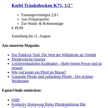
Kerbl
Tränkebecken K75, 1/2"
Fassungsvermögen 2,8 l
Aus Polypropylen
Zur Wand- & Rohrmontage
€ 49,99
Zustellung bis 11. August
Aus unserem Magazin:
Der Paddock Trail: Die Welt der Wildpferde als Vorbild
Pferdewäsche-Sparset
Leichtverdauliches Kraftpaket – Hafer bringt Power und ist
gesund
Wie viel kostet ein Pferd im Monat?
Grasende Pferde sind zufriedene Pferde - Der richtige
Weidegang
EquusVitalis entdecken:
QHP
Kentucky Horsewear Relax Pferdespielzeug Bär