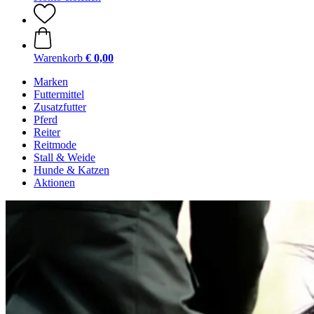
Warenkorb
€ 0,00
Marken
Futtermittel
Zusatzfutter
Pferd
Reiter
Reitmode
Stall & Weide
Hunde & Katzen
Aktionen