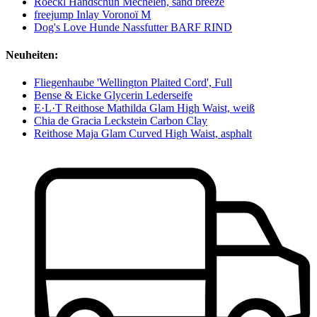
Roeckl Handschuh Mechelen, sand breeze
freejump Inlay Voronoï M
Dog's Love Hunde Nassfutter BARF RIND
Neuheiten:
Fliegenhaube 'Wellington Plaited Cord', Full
Bense & Eicke Glycerin Lederseife
E·L·T Reithose Mathilda Glam High Waist, weiß
Chia de Gracia Leckstein Carbon Clay
Reithose Maja Glam Curved High Waist, asphalt