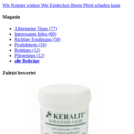
Wie Kräuter wirken
Wie Eindecken Ihrem Pferd schaden kann
Magazin
Allgemeine Tipps
(77)
Interessante Infos
(60)
Richtige Ernährung
(58)
Produkttests
(16)
Reittipps
(12)
Pflegetipps
(12)
alle Beiträge
Zuletzt bewertet