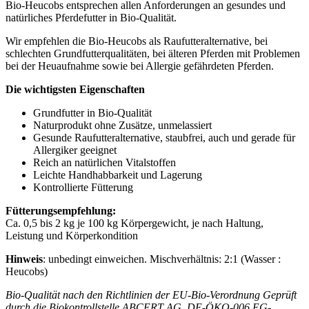
Bio-Heucobs entsprechen allen Anforderungen an gesundes und
natürliches Pferdefutter in Bio-Qualität.
Wir empfehlen die Bio-Heucobs als Raufutteralternative, bei
schlechten Grundfutterqualitäten, bei älteren Pferden mit Problemen
bei der Heuaufnahme sowie bei Allergie gefährdeten Pferden.
Die wichtigsten Eigenschaften
Grundfutter in Bio-Qualität
Naturprodukt ohne Zusätze, unmelassiert
Gesunde Raufutteralternative, staubfrei, auch und gerade für
Allergiker geeignet
Reich an natürlichen Vitalstoffen
Leichte Handhabbarkeit und Lagerung
Kontrollierte Fütterung
Fütterungsempfehlung:
Ca. 0,5 bis 2 kg je 100 kg Körpergewicht, je nach Haltung,
Leistung und Körperkondition
Hinweis
: unbedingt einweichen. Mischverhältnis: 2:1 (Wasser :
Heucobs)
Bio-Qualität nach den Richtlinien der EU-Bio-Verordnung Geprüft
durch die Biokontrollstelle ABCERT AG, DE-ÖKO-006 EG-