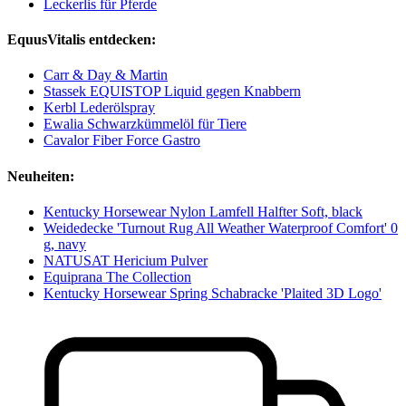
Leckerlis für Pferde
EquusVitalis entdecken:
Carr & Day & Martin
Stassek EQUISTOP Liquid gegen Knabbern
Kerbl Lederölspray
Ewalia Schwarzkümmelöl für Tiere
Cavalor Fiber Force Gastro
Neuheiten:
Kentucky Horsewear Nylon Lamfell Halfter Soft, black
Weidedecke 'Turnout Rug All Weather Waterproof Comfort' 0
g, navy
NATUSAT Hericium Pulver
Equiprana The Collection
Kentucky Horsewear Spring Schabracke 'Plaited 3D Logo'