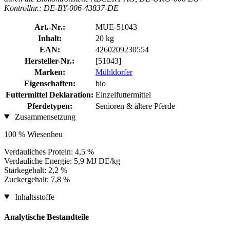
Kontrollnr.: DE-BY-006-43837-DE
Art.-Nr.:
MUE-51043
Inhalt:
20 kg
EAN:
4260209230554
Hersteller-Nr.:
[51043]
Marken:
Mühldorfer
Eigenschaften:
bio
Futtermittel Deklaration:
Einzelfuttermittel
Pferdetypen:
Senioren & ältere Pferde
Zusammensetzung
100 % Wiesenheu
Verdauliches Protein: 4,5 %
Verdauliche Energie: 5,9 MJ DE/kg
Stärkegehalt: 2,2 %
Zuckergehalt: 7,8 %
Inhaltsstoffe
Analytische Bestandteile