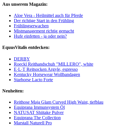
Aus unserem Magazin:
Aloe Vera - Heilmittel auch für Pferde
Der richtige Start in den Frühling
Frühlingserwachen
Mistmanagement richtig gemacht
Hufe einfetten - ja oder nein?
EquusVitalis entdecken:
DERBY
Roeckl Reithandschuh "MILLERO", white
E·L·T Reitsocken Argyle, espresso
Kentucky Horsewear Wollbandagen
Starhorse Lacto Forte
Neuheiten:
Reithose Maja Glam Curved High Waist, tiefblau
Equiprana Immunsystem Öl
NATUSAT Shiitake Pulver
Equiprana The Collection
Marstall Naturell Pro