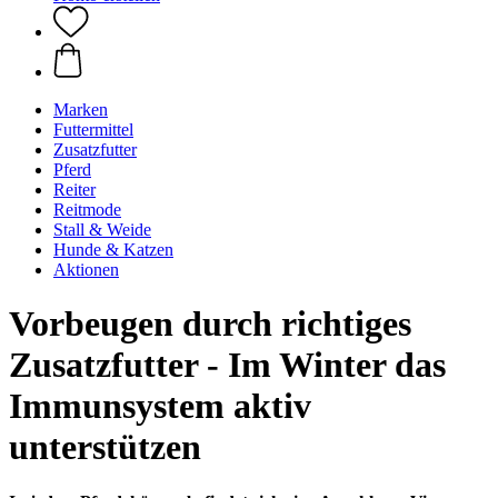
Marken
Futtermittel
Zusatzfutter
Pferd
Reiter
Reitmode
Stall & Weide
Hunde & Katzen
Aktionen
Vorbeugen durch richtiges
Zusatzfutter - Im Winter das
Immunsystem aktiv
unterstützen