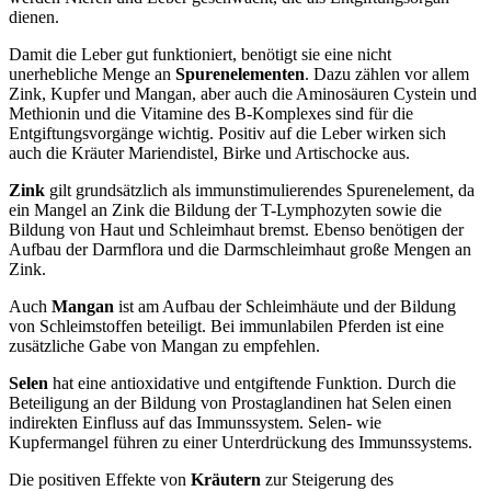
dienen.
Damit die Leber gut funktioniert, benötigt sie eine nicht
unerhebliche Menge an
Spurenelementen
. Dazu zählen vor allem
Zink, Kupfer und Mangan, aber auch die Aminosäuren Cystein und
Methionin und die Vitamine des B-Komplexes sind für die
Entgiftungsvorgänge wichtig. Positiv auf die Leber wirken sich
auch die Kräuter Mariendistel, Birke und Artischocke aus.
Zink
gilt grundsätzlich als immunstimulierendes Spurenelement, da
ein Mangel an Zink die Bildung der T-Lymphozyten sowie die
Bildung von Haut und Schleimhaut bremst. Ebenso benötigen der
Aufbau der Darmflora und die Darmschleimhaut große Mengen an
Zink.
Auch
Mangan
ist am Aufbau der Schleimhäute und der Bildung
von Schleimstoffen beteiligt. Bei immunlabilen Pferden ist eine
zusätzliche Gabe von Mangan zu empfehlen.
Selen
hat eine antioxidative und entgiftende Funktion. Durch die
Beteiligung an der Bildung von Prostaglandinen hat Selen einen
indirekten Einfluss auf das Immunssystem. Selen- wie
Kupfermangel führen zu einer Unterdrückung des Immunssystems.
Die positiven Effekte von
Kräutern
zur Steigerung des