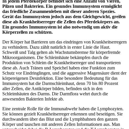
In jedem Pferdekörper befindet sich eine Anzahl von Vieren,
Pilzen und Bakterien. Ein gesundes Immunsystem ermöglicht
das friedliche Zusammenleben mit dieser anderen Spezies.
Gerät das Immunsystem jedoch aus dem Gleichgewicht, greifen
diese als Krankheitserreger die Zellen des Pferdekörpers an.
Ein gesundes Immunsystem ist also notwendig um aktiv die
Körperzellen zu schützen.
Der Körper hat Barrieren um das eindringen von Krankheitserregern
zu verhindern. Dazu zählt natürlich in erster Linie die Haut.
Schweiß und Talg gelten als Wachstumsbremse für körperfremde
Mikroorganismen. Die Schleimhäute bekämpfen durch die
Produktion von Schleim die Krankheitserreger und transportieren
diese ab. Auch Tränen und Speichel haben eine Funktion zum
Schutz vor Eindringlingen, und die aggressive Magensäure dient der
körpereigenen Desinfektion. Eine besondere Bedeutung für das
Immunsystem hat die Darmschleimhaut, denn 70 bis 80 Prozent
aller Zellen, die Antikörper bilden, befinden sich in den
Schleimhäuten des Darms. Die Darmflora wehrt durch die
anwesenden Bakterien Infekte ab.
Eine zentrale Rolle für die Immunabwehr haben die Lymphozyten.
Sie können gezielt Krankheitserreger erkennen und beseitigen. Sie
durchwandern über das Blut und die Lymphbahnen den ganzen
Körper und tauschen mit anderen Zellen Informationen aus. Man