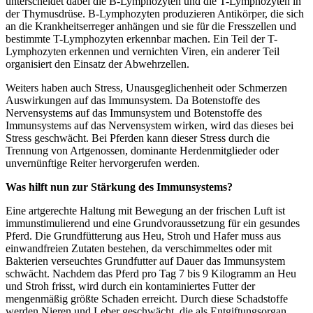
unterscheidet dabei die B-Lymphozyten und die T-Lymphozyten in
der Thymusdrüse. B-Lymphozyten produzieren Antikörper, die sich
an die Krankheitserreger anhängen und sie für die Fresszellen und
bestimmte T-Lymphozyten erkennbar machen. Ein Teil der T-
Lymphozyten erkennen und vernichten Viren, ein anderer Teil
organisiert den Einsatz der Abwehrzellen.
Weiters haben auch Stress, Unausgeglichenheit oder Schmerzen
Auswirkungen auf das Immunsystem. Da Botenstoffe des
Nervensystems auf das Immunsystem und Botenstoffe des
Immunsystems auf das Nervensystem wirken, wird das dieses bei
Stress geschwächt. Bei Pferden kann dieser Stress durch die
Trennung von Artgenossen, dominante Herdenmitglieder oder
unvernünftige Reiter hervorgerufen werden.
Was hilft nun zur Stärkung des Immunsystems?
Eine artgerechte Haltung mit Bewegung an der frischen Luft ist
immunstimulierend und eine Grundvoraussetzung für ein gesundes
Pferd. Die Grundfütterung aus Heu, Stroh und Hafer muss aus
einwandfreien Zutaten bestehen, da verschimmeltes oder mit
Bakterien verseuchtes Grundfutter auf Dauer das Immunsystem
schwächt. Nachdem das Pferd pro Tag 7 bis 9 Kilogramm an Heu
und Stroh frisst, wird durch ein kontaminiertes Futter der
mengenmäßig größte Schaden erreicht. Durch diese Schadstoffe
werden Nieren und Leber geschwächt, die als Entgiftungsorgan