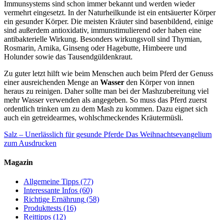
Immunsystems sind schon immer bekannt und werden wieder
vermehrt eingesetzt. In der Naturheilkunde ist ein entsäuerter Körper
ein gesunder Körper. Die meisten Kräuter sind basenbildend, einige
sind außerdem antioxidativ, immunstimulierend oder haben eine
antibakterielle Wirkung. Besonders wirkungsvoll sind Thymian,
Rosmarin, Arnika, Ginseng oder Hagebutte, Himbeere und
Holunder sowie das Tausendgüldenkraut.
Zu guter letzt hilft wie beim Menschen auch beim Pferd der Genuss
einer ausreichenden Menge an
Wasser
den Körper von innen
heraus zu reinigen. Daher sollte man bei der Mashzubereitung viel
mehr Wasser verwenden als angegeben. So muss das Pferd zuerst
ordentlich trinken um zu dem Mash zu kommen. Dazu eignet sich
auch ein getreidearmes, wohlschmeckendes Kräutermüsli.
Salz – Unerlässlich für gesunde Pferde
Das Weihnachtsevangelium
zum Ausdrucken
Magazin
Allgemeine Tipps
(77)
Interessante Infos
(60)
Richtige Ernährung
(58)
Produkttests
(16)
Reittipps
(12)