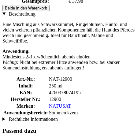
Gesamtpreis:
€ 37,98
Beide in den Warenkorb
Beschreibung
Eine Mischung aus Schwarzkümmel, Ringelblumen, Hanföl und
vielen weiteren pflanzlichen Komponenten hält die Haut des Pferdes
weich und geschmeidig. Ideal für Bauchnaht, Mähne und
Schweifrübe.
Anwendung:
Mindestens 2-3 x wöchentlich abends einölen.
Wichtig:
Nicht bei extremer Hitze anwenden bzw. bei starker
Sonneneinstrahlung erst abends auftragen!
Art.-Nr.:
NAT-12900
Inhalt:
250 ml
EAN:
4260378074195
Hersteller-Nr.:
12900
Marken:
NATUSAT
Anwendungsbereich:
Sommerekzem
Rechtliche Informationen
Passend dazu