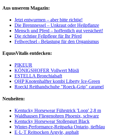
Aus unserem Magazin:
Jetzt entwurmen – aber bitte richtig!
Die Brennnessel – Unkraut oder Heilpflanze
Mensch und Pferd – hoffentlich gut versichert!
Die richtige Fellpflege für Ihr Pferd
Fellwechsel - Belastung für den Organismus
EquusVitalis entdecken:
PIKEUR
KÖNIGSHOFER Vollwert Müsli
ESTELLA Bronchialsaft
QHP Knotenhalfter kombi Liberty Ice-Green
Roeckl Reithandschuhe "Roeck-Grip" caramel
Neuheiten:
Kentucky Horsewear Führstrick 'Loop' 2,8 m
Waldhausen Fliegenohren Phoenix, schwarz
Kentucky Horsewear Stollengurt Black
Winter-Performance-Reitparka Ontario, tiefblau
E·L·T Reitsocken Argyle, asphalt