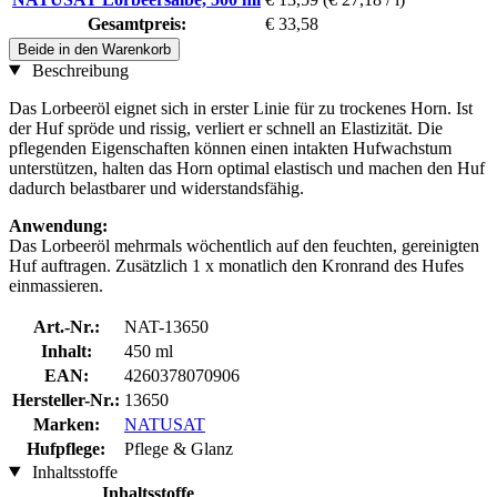
Gesamtpreis:
€ 33,58
Beide in den Warenkorb
Beschreibung
Das Lorbeeröl eignet sich in erster Linie für zu trockenes Horn. Ist
der Huf spröde und rissig, verliert er schnell an Elastizität. Die
pflegenden Eigenschaften können einen intakten Hufwachstum
unterstützen, halten das Horn optimal elastisch und machen den Huf
dadurch belastbarer und widerstandsfähig.
Anwendung:
Das Lorbeeröl mehrmals wöchentlich auf den feuchten, gereinigten
Huf auftragen. Zusätzlich 1 x monatlich den Kronrand des Hufes
einmassieren.
Art.-Nr.:
NAT-13650
Inhalt:
450 ml
EAN:
4260378070906
Hersteller-Nr.:
13650
Marken:
NATUSAT
Hufpflege:
Pflege & Glanz
Inhaltsstoffe
Inhaltsstoffe