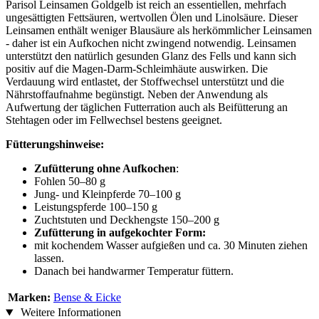
Parisol Leinsamen Goldgelb ist reich an essentiellen, mehrfach
ungesättigten Fettsäuren, wertvollen Ölen und Linolsäure. Dieser
Leinsamen enthält weniger Blausäure als herkömmlicher Leinsamen
- daher ist ein Aufkochen nicht zwingend notwendig. Leinsamen
unterstützt den natürlich gesunden Glanz des Fells und kann sich
positiv auf die Magen-Darm-Schleimhäute auswirken. Die
Verdauung wird entlastet, der Stoffwechsel unterstützt und die
Nährstoffaufnahme begünstigt. Neben der Anwendung als
Aufwertung der täglichen Futterration auch als Beifütterung an
Stehtagen oder im Fellwechsel bestens geeignet.
Fütterungshinweise:
Zufütterung ohne Aufkochen
:
Fohlen 50–80 g
Jung- und Kleinpferde 70–100 g
Leistungspferde 100–150 g
Zuchtstuten und Deckhengste 150–200 g
Zufütterung in aufgekochter Form:
mit kochendem Wasser aufgießen und ca. 30 Minuten ziehen
lassen.
Danach bei handwarmer Temperatur füttern.
Marken:
Bense & Eicke
Weitere Informationen