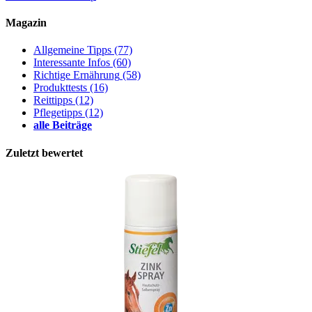
Magazin
Allgemeine Tipps
(77)
Interessante Infos
(60)
Richtige Ernährung
(58)
Produkttests
(16)
Reittipps
(12)
Pflegetipps
(12)
alle Beiträge
Zuletzt bewertet