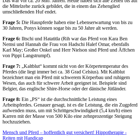
Das war vor ca. 20 Mio. Jahren. Heute haben sich alle Zehen bis auf
die Mittelzehe zurück gebildet, die in einem das Zehenglied
umschließenden Huf endet.
Frage 5:
Die Hauspferde haben eine Lebenserwartung von bis zu
30 Jahren, Ponys können sogar bis zu 50 Jahre alt werden.
Frage 6:
Iltschi und Hatatitla (Rih war das Pferd von Kara Ben
Nemsi und Hannah die Frau von Hadschi Halef Omar, ebenfalls
Karl May; Großer Onkel und Herr Nielson sind Pferd und Äffchen
von Pippi Langstrumpf).
Frage 7:
„Kaltblut“ kommt nicht von der Körpertemperatur des
Pferdes (die liegt immer bei ca. 38 Grad Celsius). Mit Kaltblut
bezeichnet man ein Pferd mit schwerem Körperbau und ruhigem
Wesen, das auch für schwere Arbeit geeignet ist. Beispiele sind
Belgier, das englische Shire-Horse oder der dänische Jütländer.
Frage 8:
Ein „PS“ ist die durchschnittliche Leistung eines
Arbeitspferdes. Genauer gesagt, ist es die Leistung, die ein Zugpferd
aufwenden muss, um mit Schrittgeschwindigkeit (5,4 km/h) einen
Karren mit der Masse von 500 Kilo eine zehnprozentige Steigung
hochzuziehen.
Mensch und Pferd – hoffentlich gut versichert!
Hippotherapie -
Reiten mit Handicap