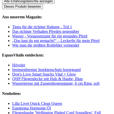
Alle Erfahrungsberichte anzeigen
Dieses Produkt bewerten
Aus unserem Magazin:
Tipps für die richtige Haltung - Teil 1
Das richtige Verhalten Pferden gegenüber
Wasser - Voraussetzung für ein gesundes Pferd
„Das hast du gut gemacht!“ – Leckerlis für mein Pferd
Wie man die größten Reitfehler vermeidet
EquusVitalis entdecken:
Höveler
bremsenbremse Insektenschutz horseguard
Dog's Love Smart Snacks Vital + Glow
QHP Fliegendecke mit Hals & Haube, Blau
Wassertrense mit Zungenbogenstange, 6 cm Ring, soft
Neuheiten:
Lilla Livet Quick Clean Queen
Equiprana Harmonie Öl
Fliegenhaube 'Wellington Plaited Cord Soundless', Full