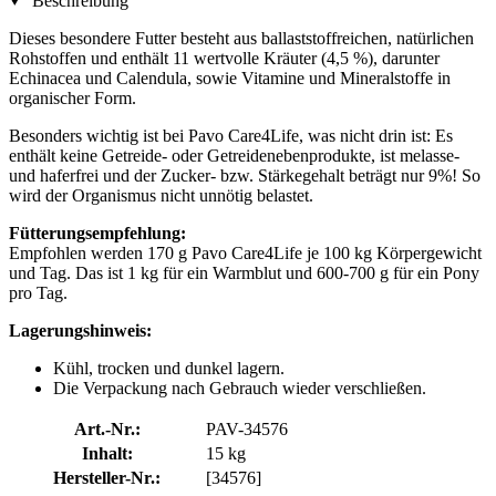
Beschreibung
Dieses besondere Futter besteht aus ballaststoffreichen, natürlichen
Rohstoffen und enthält 11 wertvolle Kräuter (4,5 %), darunter
Echinacea und Calendula, sowie Vitamine und Mineralstoffe in
organischer Form.
Besonders wichtig ist bei Pavo Care4Life, was nicht drin ist: Es
enthält keine Getreide- oder Getreidenebenprodukte, ist melasse-
und haferfrei und der Zucker- bzw. Stärkegehalt beträgt nur 9%! So
wird der Organismus nicht unnötig belastet.
Fütterungsempfehlung:
Empfohlen werden 170 g Pavo Care4Life je 100 kg Körpergewicht
und Tag. Das ist 1 kg für ein Warmblut und 600-700 g für ein Pony
pro Tag.
Lagerungshinweis:
Kühl, trocken und dunkel lagern.
Die Verpackung nach Gebrauch wieder verschließen.
Art.-Nr.:
PAV-34576
Inhalt:
15 kg
Hersteller-Nr.:
[34576]