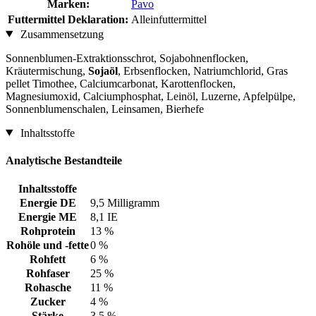
Marken:
Pavo
Futtermittel Deklaration:
Alleinfuttermittel
Zusammensetzung
Sonnenblumen-Extraktionsschrot, Sojabohnenflocken,
Kräutermischung,
Sojaöl
, Erbsenflocken, Natriumchlorid, Gras
pellet Timothee, Calciumcarbonat, Karottenflocken,
Magnesiumoxid, Calciumphosphat, Leinöl, Luzerne, Apfelpülpe,
Sonnenblumenschalen, Leinsamen, Bierhefe
Inhaltsstoffe
Analytische Bestandteile
Inhaltsstoffe
Energie DE
9,5 Milligramm
Energie ME
8,1 IE
Rohprotein
13 %
Rohöle und -fette
0 %
Rohfett
6 %
Rohfaser
25 %
Rohasche
11 %
Zucker
4 %
Stärke
3,5 %