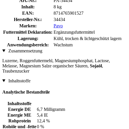
Art.-Nr.:
PA-34434
Inhalt:
8 kg
EAN:
8714765901527
Hersteller-Nr.:
34434
Marken:
Pavo
Futtermittel Deklaration:
Ergänzungsfuttermittel
Lagerung:
Kühl, trocken & lichtgeschützt lagern
Anwendungsbereich:
Wachstum
Zusammensetzung
Luzerne, Roggenfuttermehl, Magnesiumphosphat, Lactose,
Melasse, Magnesium Salze organischer Säuren,
Sojaöl
,
Traubenzucker
Inhaltsstoffe
Analytische Bestandteile
Inhaltsstoffe
Energie DE
6,7 Milligramm
Energie ME
5,4 IE
Rohprotein
12,4 %
Rohöle und -fette
0 %