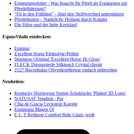
Ergänzungsfutter - Was braucht Ihr Pferd als Ergänzung zur
Pferdefütterung?
"Fit in den Frühling" - Jetzt den Stoffwechsel unterstützen
Pferdehusten – Natürliche Heilung durch Kräuter
Die Hitze und der liebe Kreislauf
EquusVitalis entdecken:
Equipur
Excellent Horse Elektolyte-Pellets
Shampoo Original 'Excellent Horse Hi Gloss'
FLECK Dressurgerte Silktouch Crystal chrom
2127 Bucephalus Olivenkopftrense einfach gebrochen
Neuheiten:
Kentucky Horsewear Spring Schabracke 'Plaited 3D Logo'
NATUSAT Tendinit - Pur
Chia de Gracia Leckstein Karotte
Equiprana Magen Öl
E·L·T Reithose Comfort Ride Glam, weiß