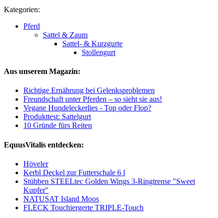
Kategorien:
Pferd
Sattel & Zaum
Sattel- & Kurzgurte
Stollengurt
Aus unserem Magazin:
Richtige Ernährung bei Gelenksproblemen
Freundschaft unter Pferden – so sieht sie aus!
Vegane Hundeleckerlies - Top oder Flop?
Produkttest: Sattelgurt
10 Gründe fürs Reiten
EquusVitalis entdecken:
Höveler
Kerbl Deckel zur Futterschale 6 l
Stübben STEELtec Golden Wings 3-Ringtrense "Sweet
Kupfer"
NATUSAT Island Moos
FLECK Touchiergerte TRIPLE-Touch