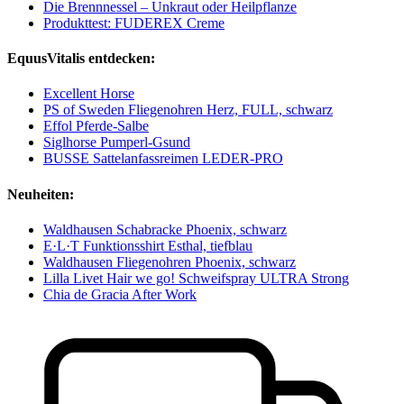
Die Brennnessel – Unkraut oder Heilpflanze
Produkttest: FUDEREX Creme
EquusVitalis entdecken:
Excellent Horse
PS of Sweden Fliegenohren Herz, FULL, schwarz
Effol Pferde-Salbe
Siglhorse Pumperl-Gsund
BUSSE Sattelanfassreimen LEDER-PRO
Neuheiten:
Waldhausen Schabracke Phoenix, schwarz
E·L·T Funktionsshirt Esthal, tiefblau
Waldhausen Fliegenohren Phoenix, schwarz
Lilla Livet Hair we go! Schweifspray ULTRA Strong
Chia de Gracia After Work