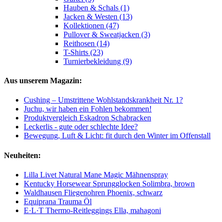
Hauben & Schals (1)
Jacken & Westen (13)
Kollektionen (47)
Pullover & Sweatjacken (3)
Reithosen (14)
T-Shirts (23)
Turnierbekleidung (9)
Aus unserem Magazin:
Cushing – Umstrittene Wohlstandskrankheit Nr. 1?
Juchu, wir haben ein Fohlen bekommen!
Produktvergleich Eskadron Schabracken
Leckerlis - gute oder schlechte Idee?
Bewegung, Luft & Licht: fit durch den Winter im Offenstall
Neuheiten:
Lilla Livet Natural Mane Magic Mähnenspray
Kentucky Horsewear Sprungglocken Solimbra, brown
Waldhausen Fliegenohren Phoenix, schwarz
Equiprana Trauma Öl
E·L·T Thermo-Reitleggings Ella, mahagoni