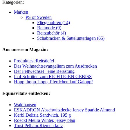
Kategorien:
Marken
PS of Sweden
Fliegenohren (14)
Reitmode (9)
Reitzubehör (4)
Schabracken & Sattelunterlagen (65)
Aus unserem Magazin:
Produkttest:Reitstiefel
Das Weihnachtsevangelium zum Ausdrucken
Der Fellwechsel - eine Belastung
In 4 Schritten zum RICHTIGEN GEBISS
Hopp, hopp, hopp, Pferdchen lauf Galopp!
EquusVitalis entdecken:
Waldhausen
ESKADRON Abschwitzdecke Jersey Sparkle Almond
Kerbl Delizia Sandwich, 195 g
Roeckl Meura Winter, jersey blau
Trust Pelham-Riemen kurz