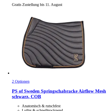
Gratis Zustellung bis 11. August
2 Optionen
PS of Sweden
Springschabracke Airflow Mesh
schwarz, COB
Anatomisch & rutschfest
Luftig & schnelltrocknend