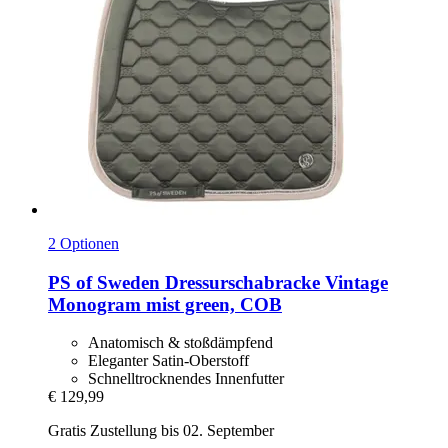
2 Optionen
PS of Sweden
Dressurschabracke Vintage
Monogram mist green, COB
Anatomisch & stoßdämpfend
Eleganter Satin-Oberstoff
Schnelltrocknendes Innenfutter
€ 129,99
Gratis Zustellung bis 02. September