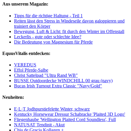
Aus unserem Magazin:
Tipps für die richtige Haltung - Teil 1
Reiten lässt den Stress in Windeseile davon galoppieren und
trainiert den Körper
Bewegung, Luft & Licht: fit durch den Winter im Offenstall
Leckerlis - gute oder schlechte Idee?
Die Bedeutung von Magnesium für Pferde
EquusVitalis entdecken:
VEREDUS
Effol Pferde-Salbe
Christ Sattelpad "Ultra Rand WB"
BUSSE Outdoordecke WINDCHILL 00 grau (navy)
Bucas Irish Turnout Extra Classic "Navy/Gold"
Neuheiten:
E·L·T Jodhpurstiefelette Winter, schwarz
Kentucky Horsewear Dressur Schabracke 'Plaited 3D Logo'
Fliegenhaube 'Wellington Plaited Cord Soundless', Full
NATUSAT Tendinit - Akut
Chia de Gracia Kollagen +