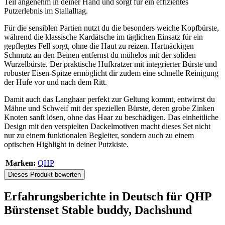
Teil angenehm in deiner Hand und sorgt für ein effizientes
Putzerlebnis im Stallalltag.
Für die sensiblen Partien nutzt du die besonders weiche Kopfbürste,
während die klassische Kardätsche im täglichen Einsatz für ein
gepflegtes Fell sorgt, ohne die Haut zu reizen. Hartnäckigen
Schmutz an den Beinen entfernst du mühelos mit der soliden
Wurzelbürste. Der praktische Hufkratzer mit integrierter Bürste und
robuster Eisen-Spitze ermöglicht dir zudem eine schnelle Reinigung
der Hufe vor und nach dem Ritt.
Damit auch das Langhaar perfekt zur Geltung kommt, entwirrst du
Mähne und Schweif mit der speziellen Bürste, deren grobe Zinken
Knoten sanft lösen, ohne das Haar zu beschädigen. Das einheitliche
Design mit den verspielten Dackelmotiven macht dieses Set nicht
nur zu einem funktionalen Begleiter, sondern auch zu einem
optischen Highlight in deiner Putzkiste.
Marken:
QHP
Dieses Produkt bewerten
Erfahrungsberichte in Deutsch für QHP
Bürstenset Stable buddy, Dachshund