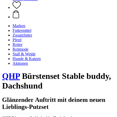
Marken
Futtermittel
Zusatzfutter
Pferd
Reiter
Reitmode
Stall & Weide
Hunde & Katzen
Aktionen
QHP
Bürstenset Stable buddy,
Dachshund
Glänzender Auftritt mit deinem neuen
Lieblings-Putzset