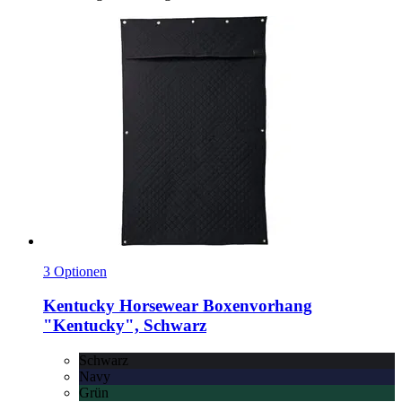
3 Optionen
Kentucky Horsewear
Boxenvorhang
"Kentucky", Schwarz
Schwarz
Navy
Grün