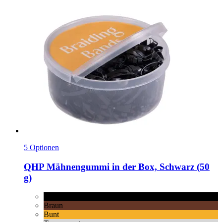
5 Optionen
QHP
Mähnengummi in der Box, Schwarz (50
g)
Schwarz
Braun
Bunt