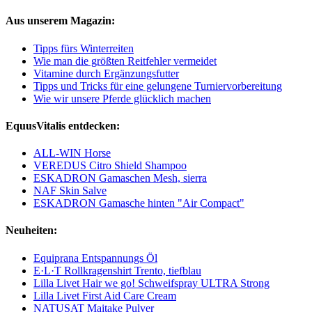
Aus unserem Magazin:
Tipps fürs Winterreiten
Wie man die größten Reitfehler vermeidet
Vitamine durch Ergänzungsfutter
Tipps und Tricks für eine gelungene Turniervorbereitung
Wie wir unsere Pferde glücklich machen
EquusVitalis entdecken:
ALL-WIN Horse
VEREDUS Citro Shield Shampoo
ESKADRON Gamaschen Mesh, sierra
NAF Skin Salve
ESKADRON Gamasche hinten "Air Compact"
Neuheiten:
Equiprana Entspannungs Öl
E·L·T Rollkragenshirt Trento, tiefblau
Lilla Livet Hair we go! Schweifspray ULTRA Strong
Lilla Livet First Aid Care Cream
NATUSAT Maitake Pulver