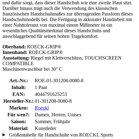
und dafür sorgt, dass dieser Handschuh wie eine zweite Haut sitzt.
Darüber hinaus trägt auch die Verwendung des klassischen
französischen Handschuhmaßes zur überragenden Passform dieses
Handschuhmodells bei. Die Fertigung in akkurater Handarbeit mit
einer Nahttoleranz von maximal einem Millimeter ist ein
wesentliches Qualitätsmerkmal dieses Handschuhs und
ausschlaggebend für seinen hohen Tragekomfort.
Oberhand:
ROECK-GRIP®
Innenhand:
ROECK-GRIP®
Ausstattung:
Riegel mit Klettverschluss, TOUCHSCREEN
COMPATIBLE
Maschinenwaschbar bei 30° C
Art.-Nr.:
ROE-01-301208-0080-8
Inhalt:
1 Paar
EAN:
4044791625253
Hersteller-Nr.:
01-301208-0080-8
Marken:
Roeckl
Für wen?:
Damen, Herren, Unisex
Saison:
Sommer, Frühjahr
Material:
Kunstleder
Größentabelle für Handschuhe von ROECKL Sports