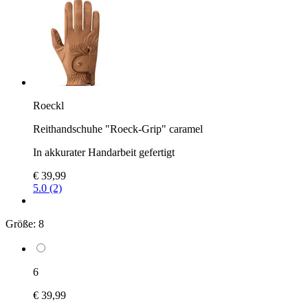
Roeckl
Reithandschuhe "Roeck-Grip" caramel
In akkurater Handarbeit gefertigt
€ 39,99
5.0 (2)
Größe:
8
6
€ 39,99