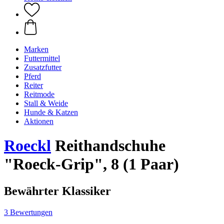
Marken
Futtermittel
Zusatzfutter
Pferd
Reiter
Reitmode
Stall & Weide
Hunde & Katzen
Aktionen
Roeckl
Reithandschuhe
"Roeck-Grip", 8 (1 Paar)
Bewährter Klassiker
3 Bewertungen