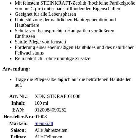
Mit feinstem STEINKRAFT-Zeolith (hochfeine Partikelgröße
von nur 5 µm) mit schadstoffbindenden Eigenschaften
Geeignet für alle Lebensphasen
Unterstützung der natürlichen Hautregeneration und
Hautbarriere
Schutz von beanspruchten Hautpartien vor äußeren
Einflüssen
Sanfte Pflege von Krusten
Förderung eines ebenmäßigen Hautbildes und des natürlichen
Fellwachstums
Rein natürlich - ohne unnötige Zusätze
Anwendung:
Trage die Pflegesalbe täglich auf die betroffenen Hautstellen
auf.
Art.-Nr.:
XDK-STKRAF-01008
Inhalt:
100 ml
EAN:
9120084090252
Hersteller-Nr.:
01008
Marken:
Steinkraft
Saison:
Alle Jahreszeiten
Felltyp:
Alle Felltypen