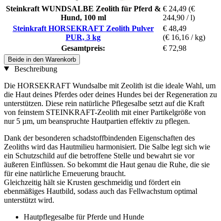
Steinkraft WUNDSALBE Zeolith für Pferd &
€ 24,49
(€
Hund, 100 ml
244,90 / l)
Steinkraft HORSEKRAFT Zeolith Pulver
€ 48,49
PUR, 3 kg
(€ 16,16 / kg)
Gesamtpreis:
€ 72,98
Beide in den Warenkorb
Beschreibung
Die HORSEKRAFT Wundsalbe mit Zeolith ist die ideale Wahl, um
die Haut deines Pferdes oder deines Hundes bei der Regeneration zu
unterstützen. Diese rein natürliche Pflegesalbe setzt auf die Kraft
von feinstem STEINKRAFT-Zeolith mit einer Partikelgröße von
nur 5 µm, um beanspruchte Hautpartien effektiv zu pflegen.
Dank der besonderen schadstoffbindenden Eigenschaften des
Zeoliths wird das Hautmilieu harmonisiert. Die Salbe legt sich wie
ein Schutzschild auf die betroffene Stelle und bewahrt sie vor
äußeren Einflüssen. So bekommt die Haut genau die Ruhe, die sie
für eine natürliche Erneuerung braucht.
Gleichzeitig hält sie Krusten geschmeidig und fördert ein
ebenmäßiges Hautbild, sodass auch das Fellwachstum optimal
unterstützt wird.
Hautpflegesalbe für Pferde und Hunde