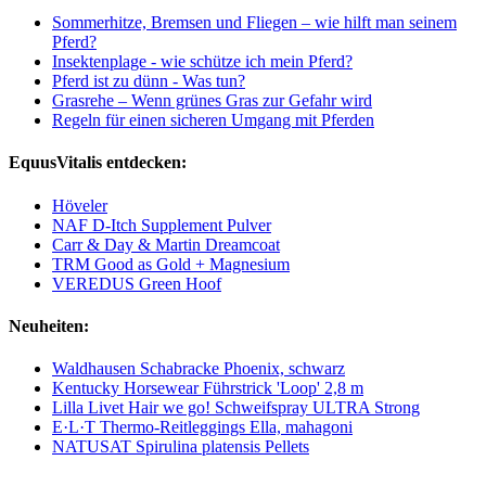
Sommerhitze, Bremsen und Fliegen – wie hilft man seinem
Pferd?
Insektenplage - wie schütze ich mein Pferd?
Pferd ist zu dünn - Was tun?
Grasrehe – Wenn grünes Gras zur Gefahr wird
Regeln für einen sicheren Umgang mit Pferden
EquusVitalis entdecken:
Höveler
NAF D-Itch Supplement Pulver
Carr & Day & Martin Dreamcoat
TRM Good as Gold + Magnesium
VEREDUS Green Hoof
Neuheiten:
Waldhausen Schabracke Phoenix, schwarz
Kentucky Horsewear Führstrick 'Loop' 2,8 m
Lilla Livet Hair we go! Schweifspray ULTRA Strong
E·L·T Thermo-Reitleggings Ella, mahagoni
NATUSAT Spirulina platensis Pellets