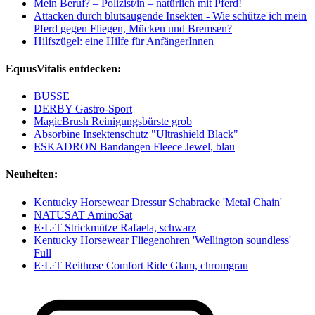
Mein Beruf? – Polizist/in – natürlich mit Pferd!
Attacken durch blutsaugende Insekten - Wie schütze ich mein
Pferd gegen Fliegen, Mücken und Bremsen?
Hilfszügel: eine Hilfe für AnfängerInnen
EquusVitalis entdecken:
BUSSE
DERBY Gastro-Sport
MagicBrush Reinigungsbürste grob
Absorbine Insektenschutz "Ultrashield Black"
ESKADRON Bandangen Fleece Jewel, blau
Neuheiten:
Kentucky Horsewear Dressur Schabracke 'Metal Chain'
NATUSAT AminoSat
E·L·T Strickmütze Rafaela, schwarz
Kentucky Horsewear Fliegenohren 'Wellington soundless'
Full
E·L·T Reithose Comfort Ride Glam, chromgrau