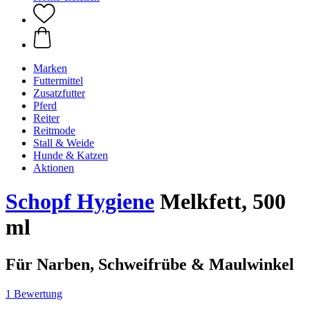
Marken
Futtermittel
Zusatzfutter
Pferd
Reiter
Reitmode
Stall & Weide
Hunde & Katzen
Aktionen
Schopf Hygiene
Melkfett, 500
ml
Für Narben, Schweifrübe & Maulwinkel
1 Bewertung