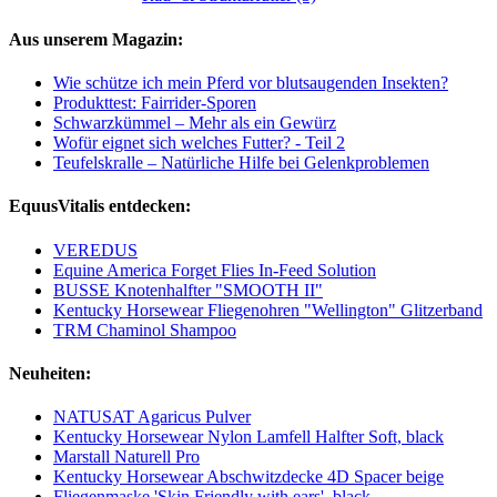
Aus unserem Magazin:
Wie schütze ich mein Pferd vor blutsaugenden Insekten?
Produkttest: Fairrider-Sporen
Schwarzkümmel – Mehr als ein Gewürz
Wofür eignet sich welches Futter? - Teil 2
Teufelskralle – Natürliche Hilfe bei Gelenkproblemen
EquusVitalis entdecken:
VEREDUS
Equine America Forget Flies In-Feed Solution
BUSSE Knotenhalfter "SMOOTH II"
Kentucky Horsewear Fliegenohren "Wellington" Glitzerband
TRM Chaminol Shampoo
Neuheiten:
NATUSAT Agaricus Pulver
Kentucky Horsewear Nylon Lamfell Halfter Soft, black
Marstall Naturell Pro
Kentucky Horsewear Abschwitzdecke 4D Spacer beige
Fliegenmaske 'Skin Friendly with ears', black