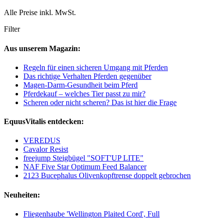
Alle Preise inkl. MwSt.
Filter
Aus unserem Magazin:
Regeln für einen sicheren Umgang mit Pferden
Das richtige Verhalten Pferden gegenüber
Magen-Darm-Gesundheit beim Pferd
Pferdekauf – welches Tier passt zu mir?
Scheren oder nicht scheren? Das ist hier die Frage
EquusVitalis entdecken:
VEREDUS
Cavalor Resist
freejump Steigbügel "SOFT'UP LITE"
NAF Five Star Optimum Feed Balancer
2123 Bucephalus Olivenkopftrense doppelt gebrochen
Neuheiten:
Fliegenhaube 'Wellington Plaited Cord', Full