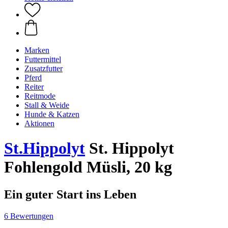
Marken
Futtermittel
Zusatzfutter
Pferd
Reiter
Reitmode
Stall & Weide
Hunde & Katzen
Aktionen
St.Hippolyt
St. Hippolyt
Fohlengold Müsli, 20 kg
Ein guter Start ins Leben
6 Bewertungen