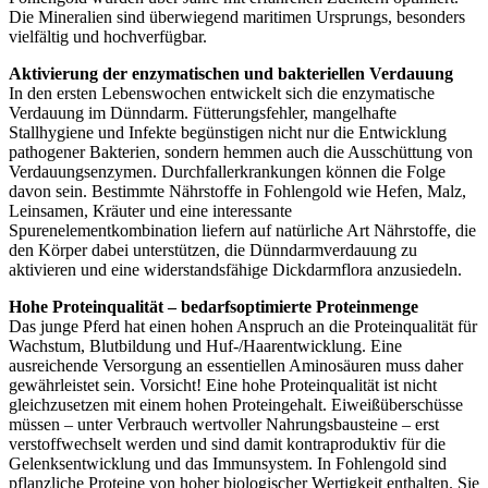
Die Mineralien sind überwiegend maritimen Ursprungs, besonders
vielfältig und hochverfügbar.
Aktivierung der enzymatischen und bakteriellen Verdauung
In den ersten Lebenswochen entwickelt sich die enzymatische
Verdauung im Dünndarm. Fütterungsfehler, mangelhafte
Stallhygiene und Infekte begünstigen nicht nur die Entwicklung
pathogener Bakterien, sondern hemmen auch die Ausschüttung von
Verdauungsenzymen. Durchfallerkrankungen können die Folge
davon sein. Bestimmte Nährstoffe in Fohlengold wie Hefen, Malz,
Leinsamen, Kräuter und eine interessante
Spurenelementkombination liefern auf natürliche Art Nährstoffe, die
den Körper dabei unterstützen, die Dünndarmverdauung zu
aktivieren und eine widerstandsfähige Dickdarmflora anzusiedeln.
Hohe Proteinqualität – bedarfsoptimierte Proteinmenge
Das junge Pferd hat einen hohen Anspruch an die Proteinqualität für
Wachstum, Blutbildung und Huf-/Haarentwicklung. Eine
ausreichende Versorgung an essentiellen Aminosäuren muss daher
gewährleistet sein. Vorsicht! Eine hohe Proteinqualität ist nicht
gleichzusetzen mit einem hohen Proteingehalt. Eiweißüberschüsse
müssen – unter Verbrauch wertvoller Nahrungsbausteine – erst
verstoffwechselt werden und sind damit kontraproduktiv für die
Gelenksentwicklung und das Immunsystem. In Fohlengold sind
pflanzliche Proteine von hoher biologischer Wertigkeit enthalten. Sie