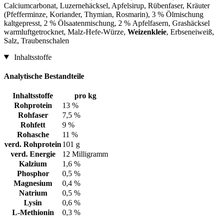
Calciumcarbonat, Luzernehäcksel, Apfelsirup, Rübenfaser, Kräuter
(Pfefferminze, Koriander, Thymian, Rosmarin), 3 % Ölmischung
kaltgepresst, 2 % Ölsaatenmischung, 2 % Apfelfasern, Grashäcksel
warmluftgetrocknet, Malz-Hefe-Würze,
Weizenkleie
, Erbseneiweiß,
Salz, Traubenschalen
Inhaltsstoffe
Analytische Bestandteile
Inhaltsstoffe
pro kg
Rohprotein
13 %
Rohfaser
7,5 %
Rohfett
9 %
Rohasche
11 %
verd. Rohprotein
101 g
verd. Energie
12 Milligramm
Kalzium
1,6 %
Phosphor
0,5 %
Magnesium
0,4 %
Natrium
0,5 %
Lysin
0,6 %
L-Methionin
0,3 %