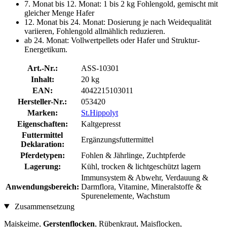
7. Monat bis 12. Monat: 1 bis 2 kg Fohlengold, gemischt mit
gleicher Menge Hafer
12. Monat bis 24. Monat: Dosierung je nach Weidequalität
variieren, Fohlengold allmählich reduzieren.
ab 24. Monat: Vollwertpellets oder Hafer und Struktur-
Energetikum.
Art.-Nr.:
ASS-10301
Inhalt:
20 kg
EAN:
4042215103011
Hersteller-Nr.:
053420
Marken:
St.Hippolyt
Eigenschaften:
Kaltgepresst
Futtermittel
Ergänzungsfuttermittel
Deklaration:
Pferdetypen:
Fohlen & Jährlinge, Zuchtpferde
Lagerung:
Kühl, trocken & lichtgeschützt lagern
Immunsystem & Abwehr, Verdauung &
Anwendungsbereich:
Darmflora, Vitamine, Mineralstoffe &
Spurenelemente, Wachstum
Zusammensetzung
Maiskeime,
Gerstenflocken
, Rübenkraut, Maisflocken,