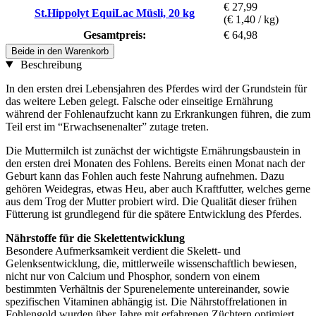
€ 27,99
St.Hippolyt EquiLac Müsli, 20 kg
(€ 1,40 / kg)
Gesamtpreis:
€ 64,98
Beide in den Warenkorb
Beschreibung
In den ersten drei Lebensjahren des Pferdes wird der Grundstein für
das weitere Leben gelegt. Falsche oder einseitige Ernährung
während der Fohlenaufzucht kann zu Erkrankungen führen, die zum
Teil erst im “Erwachsenenalter” zutage treten.
Die Muttermilch ist zunächst der wichtigste Ernährungsbaustein in
den ersten drei Monaten des Fohlens. Bereits einen Monat nach der
Geburt kann das Fohlen auch feste Nahrung aufnehmen. Dazu
gehören Weidegras, etwas Heu, aber auch Kraftfutter, welches gerne
aus dem Trog der Mutter probiert wird. Die Qualität dieser frühen
Fütterung ist grundlegend für die spätere Entwicklung des Pferdes.
Nährstoffe für die Skelettentwicklung
Besondere Aufmerksamkeit verdient die Skelett- und
Gelenksentwicklung, die, mittlerweile wissenschaftlich bewiesen,
nicht nur von Calcium und Phosphor, sondern von einem
bestimmten Verhältnis der Spurenelemente untereinander, sowie
spezifischen Vitaminen abhängig ist. Die Nährstoffrelationen in
Fohlengold wurden über Jahre mit erfahrenen Züchtern optimiert.