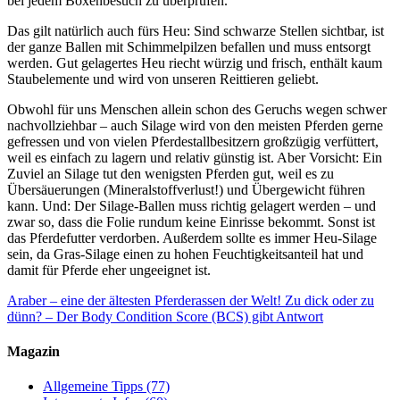
bei jedem Boxenbesuch zu überprüfen.
Das gilt natürlich auch fürs Heu: Sind schwarze Stellen sichtbar, ist
der ganze Ballen mit Schimmelpilzen befallen und muss entsorgt
werden. Gut gelagertes Heu riecht würzig und frisch, enthält kaum
Staubelemente und wird von unseren Reittieren geliebt.
Obwohl für uns Menschen allein schon des Geruchs wegen schwer
nachvollziehbar – auch Silage wird von den meisten Pferden gerne
gefressen und von vielen Pferdestallbesitzern großzügig verfüttert,
weil es einfach zu lagern und relativ günstig ist. Aber Vorsicht: Ein
Zuviel an Silage tut den wenigsten Pferden gut, weil es zu
Übersäuerungen (Mineralstoffverlust!) und Übergewicht führen
kann. Und: Der Silage-Ballen muss richtig gelagert werden – und
zwar so, dass die Folie rundum keine Einrisse bekommt. Sonst ist
das Pferdefutter verdorben. Außerdem sollte es immer Heu-Silage
sein, da Gras-Silage einen zu hohen Feuchtigkeitsanteil hat und
damit für Pferde eher ungeeignet ist.
Araber – eine der ältesten Pferderassen der Welt!
Zu dick oder zu
dünn? – Der Body Condition Score (BCS) gibt Antwort
Magazin
Allgemeine Tipps
(77)