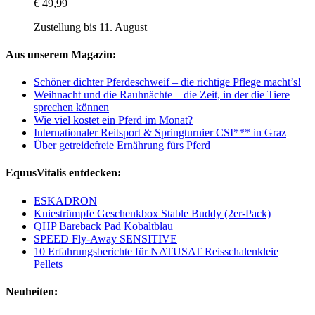
€ 49,99
Zustellung bis 11. August
Aus unserem Magazin:
Schöner dichter Pferdeschweif – die richtige Pflege macht’s!
Weihnacht und die Rauhnächte – die Zeit, in der die Tiere
sprechen können
Wie viel kostet ein Pferd im Monat?
Internationaler Reitsport & Springturnier CSI*** in Graz
Über getreidefreie Ernährung fürs Pferd
EquusVitalis entdecken:
ESKADRON
Kniestrümpfe Geschenkbox Stable Buddy (2er-Pack)
QHP Bareback Pad Kobaltblau
SPEED Fly-Away SENSITIVE
10 Erfahrungsberichte für NATUSAT Reisschalenkleie
Pellets
Neuheiten: