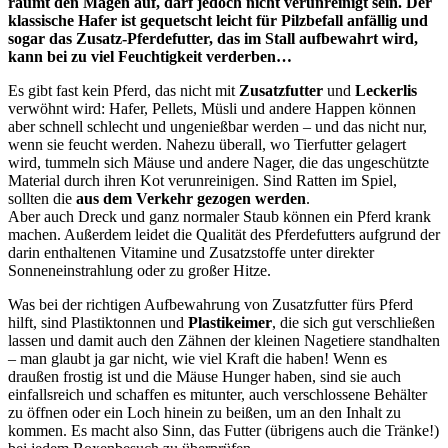
räumt den Magen auf, darf jedoch nicht verunreinigt sein. Der
klassische Hafer ist gequetscht leicht für Pilzbefall anfällig und
sogar das Zusatz-Pferdefutter, das im Stall aufbewahrt wird,
kann bei zu viel Feuchtigkeit verderben…
Es gibt fast kein Pferd, das nicht mit
Zusatzfutter
und
Leckerlis
verwöhnt wird: Hafer, Pellets, Müsli und andere Happen können
aber schnell schlecht und ungenießbar werden – und das nicht nur,
wenn sie feucht werden. Nahezu überall, wo Tierfutter gelagert
wird, tummeln sich Mäuse und andere Nager, die das ungeschützte
Material durch ihren Kot verunreinigen. Sind Ratten im Spiel,
sollten die
aus dem Verkehr gezogen werden
.
Aber auch Dreck und ganz normaler Staub können ein Pferd krank
machen. Außerdem leidet die Qualität des Pferdefutters aufgrund der
darin enthaltenen Vitamine und Zusatzstoffe unter direkter
Sonneneinstrahlung oder zu großer Hitze.
Was bei der richtigen Aufbewahrung von Zusatzfutter fürs Pferd
hilft, sind Plastiktonnen und
Plastikeimer
, die sich gut verschließen
lassen und damit auch den Zähnen der kleinen Nagetiere standhalten
– man glaubt ja gar nicht, wie viel Kraft die haben! Wenn es
draußen frostig ist und die Mäuse Hunger haben, sind sie auch
einfallsreich und schaffen es mitunter, auch verschlossene Behälter
zu öffnen oder ein Loch hinein zu beißen, um an den Inhalt zu
kommen. Es macht also Sinn, das Futter (übrigens auch die Tränke!)